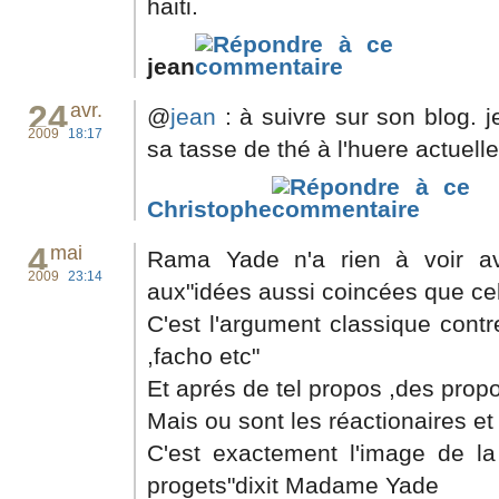
haiti.
jean
24
avr.
@
jean
: à suivre sur son blog. 
2009
18:17
sa tasse de thé à l'huere actuelle
Christophe
4
mai
Rama Yade n'a rien à voir a
2009
23:14
aux"idées aussi coincées que cell
C'est l'argument classique contr
,facho etc"
Et aprés de tel propos ,des propo
Mais ou sont les réactionaires e
C'est exactement l'image de l
progets"dixit Madame Yade