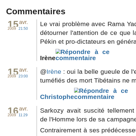
Commentaires
15
avr.
Le vrai problème avec Rama Yade
2009
21:50
détourner l'attention de ce que l
Pékin et pro-dictateurs en général
Irène
15
avr.
@
Irène
: oui la belle gueule de l
2009
23:00
tuméfiés des mort Tibétains ne m
Christophe
16
avr.
Sarkozy avait suscité tellement
2009
11:29
de l'Homme lors de sa campagne p
Contrairement à ses prédécesseur