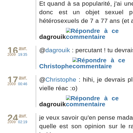
Et quand à sa popularité, j'ai une
donc est un objet sexuel 
hétérosexuels de 7 a 77 ans (et 
dagrouik
16
avr.
@
dagrouik
: percutant ! tu devrai
2009
19:35
Christophe
17
avr.
@
Christophe
: hihi, je devrais pl
2009
00:46
vielle réac :o)
dagrouik
24
avr.
je veux savoir qu'en pense mada
2009
02:19
quelle est son opinion sur le r