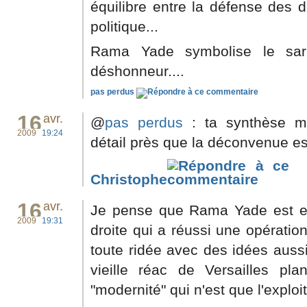
équilibre entre la défense des d
politique...
Rama Yade symbolise le sar
déshonneur....
pas perdus
16
avr.
@
pas perdus
: ta synthèse m
2009
19:24
détail près que la déconvenue es
Christophe
16
avr.
Je pense que Rama Yade est en
2009
19:31
droite qui a réussi une opération
toute ridée avec des idées auss
vieille réac de Versailles p
"modernité" qui n'est que l'explo