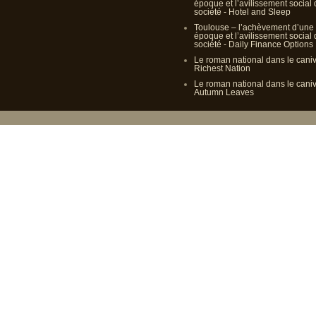
époque et l’avilissement social
société - Hotel and Sleep
Toulouse – l’achèvement d’une
époque et l’avilissement social
société - Daily Finance Options
Le roman national dans le cani
Richest Nation
Le roman national dans le cani
Autumn Leaves
Propulsé p