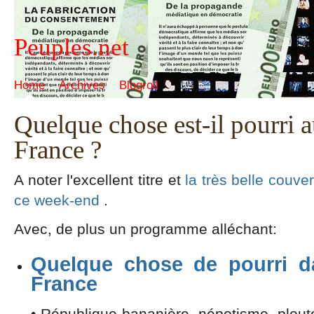
Peuples.net
Home
Archives
Blogroll
Quelque chose est-il pourri
France ?
A noter l'excellent titre et
la très belle couver
ce week-end
.
Avec, de plus un programme alléchant:
Quelque chose de pourri d
France
• République bananière, népotisme, plou