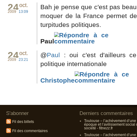
24
oct.
Bah je pense que c'est pas beau
2009
13:09
moquer de la France permet de f
turpitudes politiques.
Paul
24
oct.
@
Paul
: oui c'est d'ailleurs c
2009
23:21
politique internationale
Christophe
S'abonner
Derniers commentaires
Toulouse – l’achèvement d’une
Fil des billets
époque et l’avilissement social
société - fitnezz.fr
Fil des commentaires
Toulouse – l’achèvement d’une