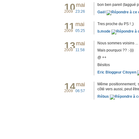
10
mai
bon ben pareil (taggué 
2009
23:26
Gaël
11
mai
Tres proche du PS ! ;)
2009
05:25
b.mode
13
mai
Nous sommes voisins ...
2009
11:58
Mais pourquoi ?? :-)))
@ ++
Bésitos
Eric Bloggeur Citoyen
14
mai
Même positionnement, si 
côté vers aussi, peut êtr
2009
06:57
Rébus