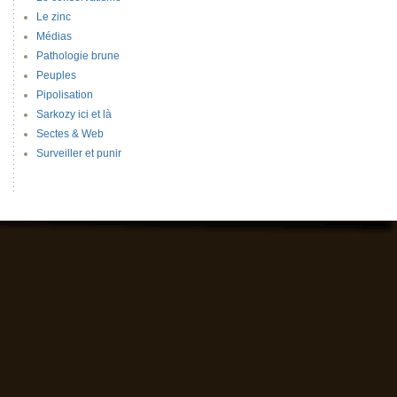
Le zinc
Médias
Pathologie brune
Peuples
Pipolisation
Sarkozy ici et là
Sectes & Web
Surveiller et punir