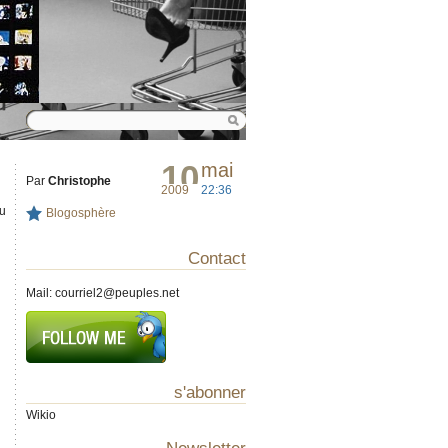
10
mai
Par
Christophe
2009
22:36
au
Blogosphère
Contact
Mail:
courriel2@peuples.net
s'abonner
Wikio