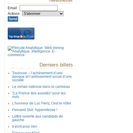
Newsletter
Email
:
Actions
:
Derniers billets
Toulouse – l’achèvement d’une
époque et l’avilissement social d’une
société
Le roman national dans le caniveau
"La France des assistés" pour les
nuls
L'honneur de Luc Ferry, c'est le nôtre
Fernand Siré: hypervitesse !
Lettre ouverte aux candidats de
gauche
Il écrit pour rien