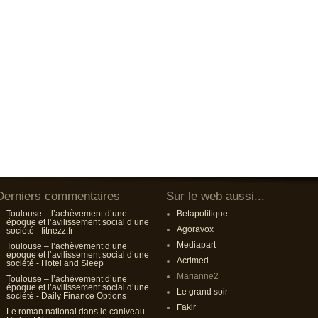
Derniers commentaires
Sur le web aussi...
Toulouse – l’achèvement d’une
Betapolitique
époque et l’avilissement social d’une
Agoravox
société - fitnezz.fr
Mediapart
Toulouse – l’achèvement d’une
époque et l’avilissement social d’une
Acrimed
société - Hotel and Sleep
Marianne2
Toulouse – l’achèvement d’une
époque et l’avilissement social d’une
Le grand soir
société - Daily Finance Options
Fakir
Le roman national dans le caniveau -