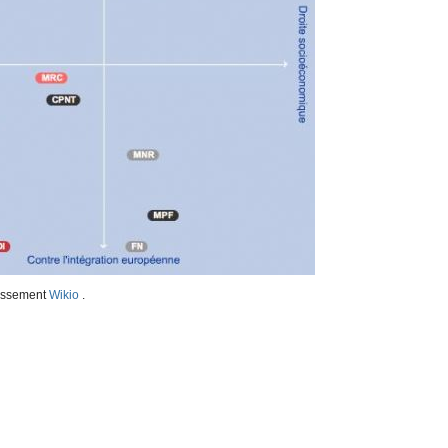
assement
Wikio
.