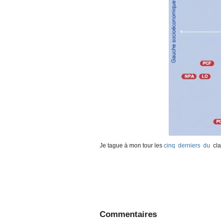
Je tague à mon tour les
cinq
derniers
du
cl
Commentaires