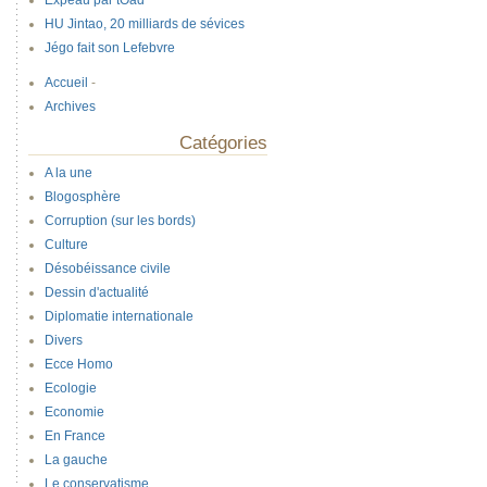
Expeau par tOad
HU Jintao, 20 milliards de sévices
Jégo fait son Lefebvre
Accueil
-
Archives
Catégories
A la une
Blogosphère
Corruption (sur les bords)
Culture
Désobéissance civile
Dessin d'actualité
Diplomatie internationale
Divers
Ecce Homo
Ecologie
Economie
En France
La gauche
Le conservatisme