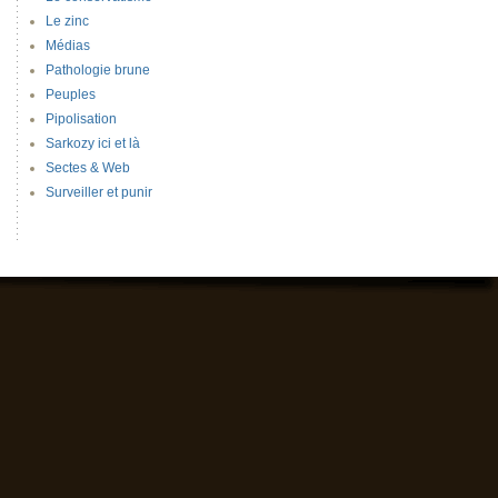
Le zinc
Médias
Pathologie brune
Peuples
Pipolisation
Sarkozy ici et là
Sectes & Web
Surveiller et punir