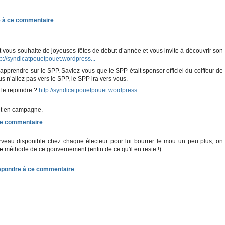
 vous souhaite de joyeuses fêtes de début d’année et vous invite à découvrir son
tp://syndicatpouetpouet.wordpress...
apprendre sur le SPP. Saviez-vous que le SPP était sponsor officiel du coiffeur de
s n’allez pas vers le SPP, le SPP ira vers vous.
 le rejoindre ?
http://syndicatpouetpouet.wordpress...
t en campagne.
rveau disponible chez chaque électeur pour lui bourrer le mou un peu plus, on
ue
méthode de ce gouvernement (enfin de ce qu'il en reste !).