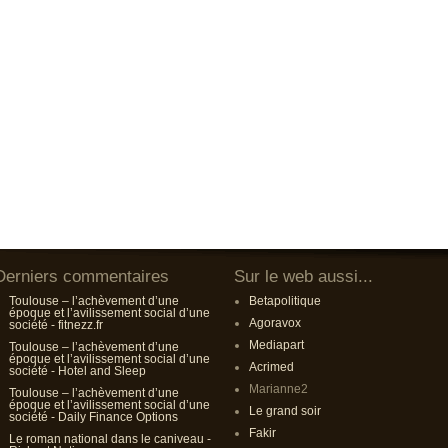
Derniers commentaires
Sur le web aussi...
Toulouse – l’achèvement d’une
Betapolitique
époque et l’avilissement social d’une
Agoravox
société - fitnezz.fr
Mediapart
Toulouse – l’achèvement d’une
époque et l’avilissement social d’une
Acrimed
société - Hotel and Sleep
Marianne2
Toulouse – l’achèvement d’une
époque et l’avilissement social d’une
Le grand soir
société - Daily Finance Options
Fakir
Le roman national dans le caniveau -