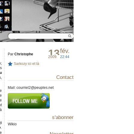
13
fév.
Par
Christophe
2009
22:44
s;
Sarkozy ici et là
es
tu
Contact
s,
Mail:
courriel2@peuples.net
de
ne
re
nt
à
s'abonner
QI
Wikio
y
.
ne