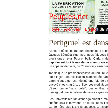
Peuples.net
Home
Archives
Blogroll
Petitgruel est dans
A l'heure où les outrageurs recherchent la p
Jacques Séguéla club méd. nous fait cette inc
précisions en plus. Pour emballer Carla, mais l
cap' devant tout le monde de m'embrasser
un appareil dentaire, du Champomy ainsi que 
Tandis que Le président essaye de réduire l
toute façon une explication alambiquée dans 
parmi d'autre qui est négligé une fois de pl
envoyé chez cinq-à-sec illico. Les médiateur
d'être nommé "sans délai". Les Antilles
pantagruélique. Amateurs de sauce aigre-dou
Les universitaires s'invitent également à ma
supérieurs à la moyenne, de leurs Labos, fig
Ce doit être plus facile je suppose. Christ