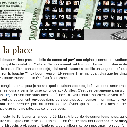
 la place
récieuse victime présidentielle du
casse toi pov' con
originel, comme les werther
royable révélation: Carla et Nicolas étaient fait l'un pour l'autre. Et il donne d
e paquet l'était sans doute déjà, il lui aurait susurré à l'oreille un langoureux
"es 
 sur la bouche ?"
. La boum version Elyséenne. Il ne manquait plus que les chip
Claude Brasseur et la fête était à son comble.
e congé parental pour je ne sais quelles raisons tordues, Lefebvre nous amènera 
les jours à venir: la crise continue aux Antilles. C'est très certainement un sig
us.
Jégo
et son bac sans mention, à force d'avoir mouillé sa chemise vient d'êt
s ont été également renvoyés dans leurs pénates et un conseil interministériel vie
 vont donc prendre part au menu de 18 février qui s'annonce d'ores et déj
ce et piment, ne ratez pas ce rendez-vous.
nifester le 19 février ainsi que le 19 Mars. A force de détourner leurs têtes, au 
urez-vous que ceux-ci se sont mis martel en tête de chercher
Pecresse
et
Sarkoz
ophe Mileschi, professeur à Nanterre a eu d'ailleurs ce bon mot anachronique: "u