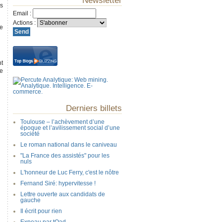
Newsletter
es
Email
:
Actions
:
te
nt
pe
Derniers billets
Toulouse – l’achèvement d’une
époque et l’avilissement social d’une
société
Le roman national dans le caniveau
"La France des assistés" pour les
nuls
L'honneur de Luc Ferry, c'est le nôtre
Fernand Siré: hypervitesse !
Lettre ouverte aux candidats de
gauche
Il écrit pour rien