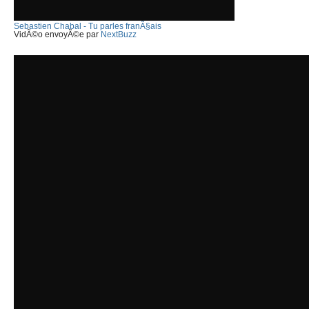
Sebastien Chabal - Tu parles franÃ§ais
VidÃ©o envoyÃ©e par
NextBuzz