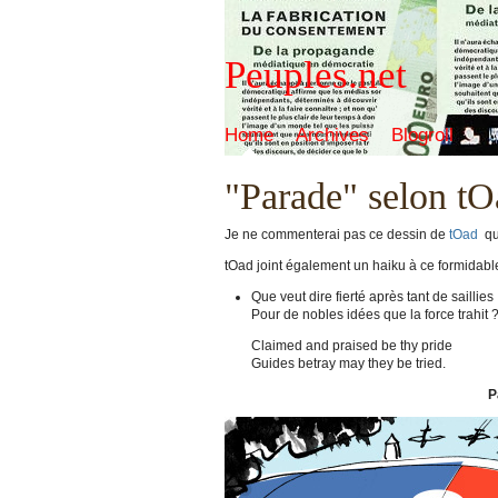
Peuples.net
Home
Archives
Blogroll
"Parade" selon t
Je ne commenterai pas ce dessin de
tOad
qu
tOad joint également un haiku à ce formidabl
Que veut dire fierté après tant de saillies
Pour de nobles idées que la force trahit 
Claimed and praised be thy pride
Guides betray may they be tried.
P