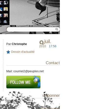
9
juil.
Par
Christophe
2010
17:56
Dessin d'actualité
Contact
Mail:
courriel2@peuples.net
s'abonner
Wikio