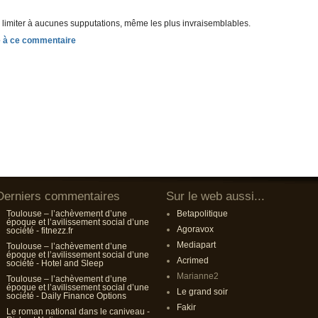
se limiter à aucunes supputations, même les plus invraisemblables.
Derniers commentaires
Sur le web aussi...
Toulouse – l’achèvement d’une
Betapolitique
époque et l’avilissement social d’une
Agoravox
société - fitnezz.fr
Mediapart
Toulouse – l’achèvement d’une
époque et l’avilissement social d’une
Acrimed
société - Hotel and Sleep
Marianne2
Toulouse – l’achèvement d’une
époque et l’avilissement social d’une
Le grand soir
société - Daily Finance Options
Fakir
Le roman national dans le caniveau -