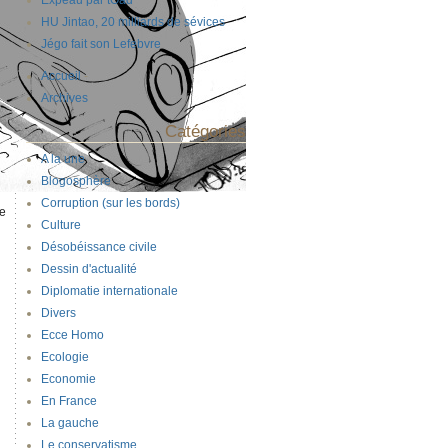
Expeau par tOad
HU Jintao, 20 milliards de sévices
Jégo fait son Lefebvre
Accueil
-
Archives
Catégories
A la une
Blogosphère
Corruption (sur les bords)
de
Culture
Désobéissance civile
Dessin d'actualité
Diplomatie internationale
Divers
Ecce Homo
Ecologie
Economie
En France
La gauche
Le conservatisme