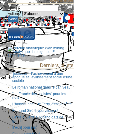
Newsletter
Email
:
Actions
:
Derniers billets
Toulouse – l’achèvement d’une
époque et l’avilissement social d’une
société
Le roman national dans le caniveau
"La France des assistés" pour les
nuls
L'honneur de Luc Ferry, c'est le nôtre
Fernand Siré: hypervitesse !
Lettre ouverte aux candidats de
gauche
Il écrit pour rien