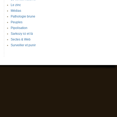
Le zinc
Médias
Pathologie brune
Peuples
Pipolisation
Sarkozy ici et là
Sectes & Web
Surveiller et punir