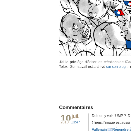
J'ai le privilège d'éditer les créations de tO
Telex . Son travail est archivé
sur son blog
..
Commentaires
10
juil.
Doit-on y voir l'UMP ? :D
2010
13:47
(Tiens, l'image est aussi
Vallenain