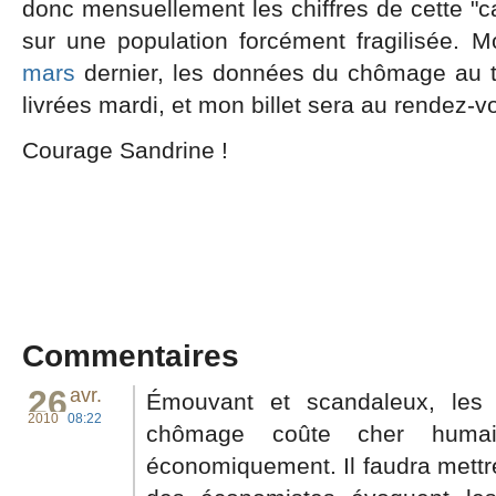
donc mensuellement les chiffres de cette "cav
sur une population forcément fragilisée. M
mars
dernier, les données du chômage au t
livrées mardi, et mon billet sera au rendez-v
Courage Sandrine !
Commentaires
26
avr.
Émouvant et scandaleux, les a
2010
08:22
chômage coûte cher humain
économiquement. Il faudra mettr