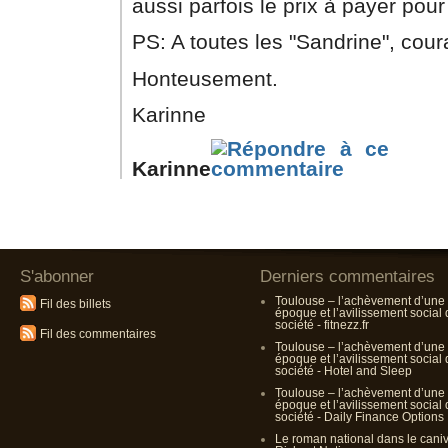
aussi parfois le prix à payer pou
PS: A toutes les "Sandrine", cour
Honteusement.
Karinne
Karinne
S'abonner
Derniers commentaires
Toulouse – l’achèvement d’une
Fil des billets
époque et l’avilissement social
société - fitnezz.fr
Fil des commentaires
Toulouse – l’achèvement d’une
époque et l’avilissement social
société - Hotel and Sleep
Toulouse – l’achèvement d’une
époque et l’avilissement social
société - Daily Finance Options
Le roman national dans le cani