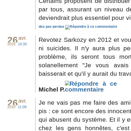
Certains proposent de distribu
par tous, assurant un niveau de
deviendrait plus essentiel pour vi
des pas perdus
26
avr.
Revotez Sarkozy en 2012 et vou
2010
10:30
ni suicides. Il n'y aura plus 
problème, ils seront tous mor
solanellement "Je vous avai
baisserait et qu'il y aurait du tra
Michel P.
26
avr.
Je ne vais pas me faire des amis
2010
11:08
pis : ce sont encore des innocen
qui abusent du système. Et il y
chez les gens honnêtes, c'est 