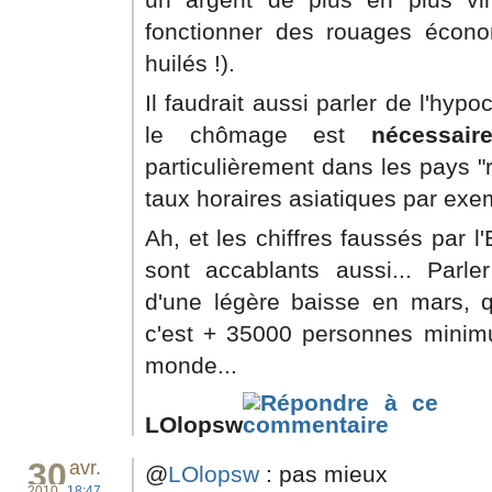
fonctionner des rouages économ
huilés !).
Il faudrait aussi parler de l'hypo
le chômage est
nécessair
particulièrement dans les pays "r
taux horaires asiatiques par exem
Ah, et les chiffres faussés par 
sont accablants aussi... Parler 
d'une légère baisse en mars, q
c'est + 35000 personnes minimu
monde...
LOlopsw
30
avr.
@
LOlopsw
: pas mieux
2010
18:47