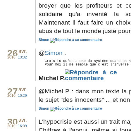
broyer que les profiteurs et c
solidaire qu'a inventé la so
Maintenant il faut faire un choix
abus de tout le monde juste pour 
Simon
26
avr.
@
Simon
:
2010
13:32
   Crois-tu qu'on abuse du système quand on s
   Pour moi il me semble que c'est l'inverse 
Michel P.
27
avr.
@Michel P : dans mon texte la p
2010
10:29
le sujet "des innocents" ... et non
Simon
30
avr.
L'hypocrisie est aussi un trait ma
2010
16:09
Chiffres à l'appui, même si tous