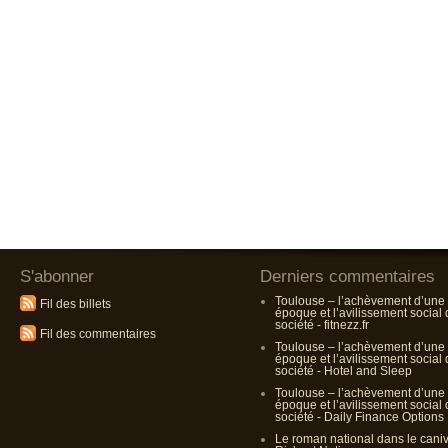
S'abonner
Derniers commentaires
Toulouse – l’achèvement d’une
Fil des billets
époque et l’avilissement social
société - fitnezz.fr
Fil des commentaires
Toulouse – l’achèvement d’une
époque et l’avilissement social
société - Hotel and Sleep
Toulouse – l’achèvement d’une
époque et l’avilissement social
société - Daily Finance Options
Le roman national dans le cani