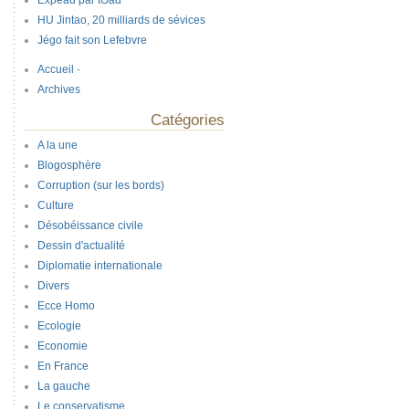
Expeau par tOad
HU Jintao, 20 milliards de sévices
Jégo fait son Lefebvre
Accueil
-
Archives
Catégories
A la une
Blogosphère
Corruption (sur les bords)
Culture
Désobéissance civile
Dessin d'actualité
Diplomatie internationale
Divers
Ecce Homo
Ecologie
Economie
En France
La gauche
Le conservatisme