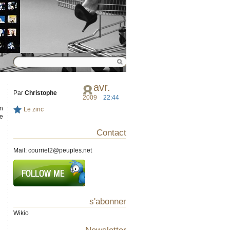
8
avr.
Par
Christophe
2009
22:44
en
Le zinc
se
Contact
Mail:
courriel2@peuples.net
s'abonner
Wikio