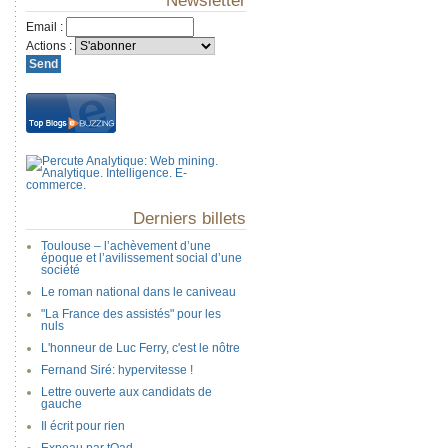
Newsletter
Email
:
Actions
:
Derniers billets
Toulouse – l’achèvement d’une
époque et l’avilissement social d’une
société
Le roman national dans le caniveau
"La France des assistés" pour les
nuls
L'honneur de Luc Ferry, c'est le nôtre
Fernand Siré: hypervitesse !
Lettre ouverte aux candidats de
gauche
Il écrit pour rien