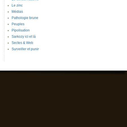
Le zinc
Médias
Pathologie brune
Peuples
Pipolisation
Sarkozy ici et là
Sectes & Web
Surveiller et punir