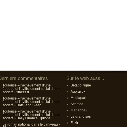
Derniers commentaires
Sur le web aussi...
Toulouse – l’achèvement d’une
Betapolitique
époque et l’avilissement social d’une
Agoravox
société - fitnezz.fr
Mediapart
Toulouse – l’achèvement d’une
époque et l’avilissement social d’une
Acrimed
société - Hotel and Sleep
Marianne2
Toulouse – l’achèvement d’une
époque et l’avilissement social d’une
Le grand soir
société - Daily Finance Options
Fakir
Le roman national dans le caniveau -