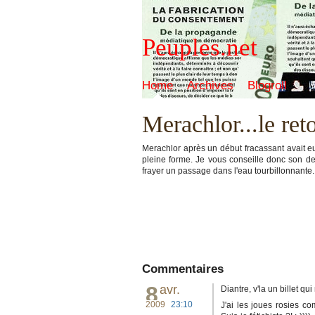
Peuples.net
Home
Archives
Blogroll
Merachlor...le ret
Merachlor après un début fracassant avait e
pleine forme. Je vous conseille donc son der
frayer un passage dans l'eau tourbillonnante.
Commentaires
8
avr.
Diantre, v'la un billet qu
2009
23:10
J'ai les joues rosies co