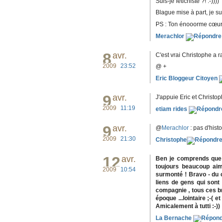
Suis-je fétichiste ?! :-))))
Blague mise à part, je sui
PS : Ton énooorme cœur t
Merachlor
8
avr.
C'est vrai Christophe a r
2009
23:52
@ +
Eric Bloggeur Citoyen
9
avr.
J'appuie Eric et Christop
2009
11:19
etiam rides
9
avr.
@
Merachlor
: pas d'hist
2009
21:30
Christophe
12
avr.
Ben je comprends que ç
toujours beaucoup aimé
2009
10:54
surmonté ! Bravo - du co
liens de gens qui son
compagnie , tous ces br
époque ...lointaire ;-( 
Amicalement à tutti :-))
La Bernache