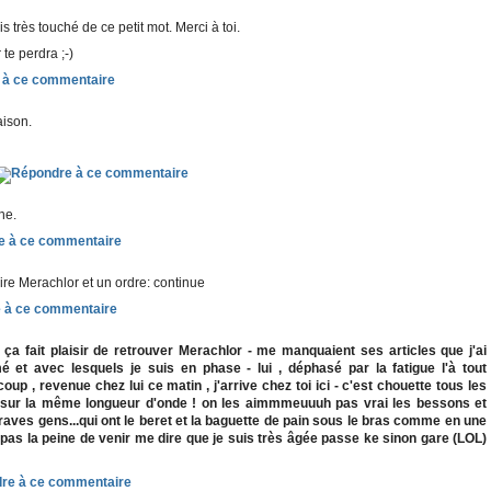
s très touché de ce petit mot. Merci à toi.
e perdra ;-)
aison.
he.
oire Merachlor et un ordre: continue
a fait plaisir de retrouver Merachlor - me manquaient ses articles que j'ai
 et avec lesquels je suis en phase - lui , déphasé par la fatigue l'à tout
up , revenue chez lui ce matin , j'arrive chez toi ici - c'est chouette tous les
t sur la même longueur d'onde ! on les aimmmeuuuh pas vrai les bessons et
aves gens...qui ont le beret et la baguette de pain sous le bras comme en une
et pas la peine de venir me dire que je suis très âgée passe ke sinon gare (LOL)