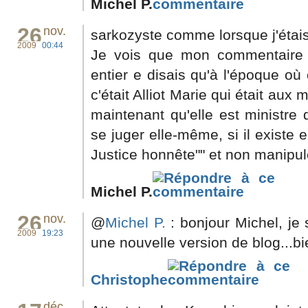
Michel P.
26
nov.
sarkozyste comme lorsque j'étai
2009
00:44
Je vois que mon commentaire 
entier e disais qu'à l'époque où 
c'était Alliot Marie qui était aux 
maintenant qu'elle est ministre 
se juger elle-même, si il existe
Justice honnête"" et non manipul
Michel P.
26
nov.
@
Michel P.
: bonjour Michel, je 
2009
19:23
une nouvelle version de blog...bien
Christophe
déc.