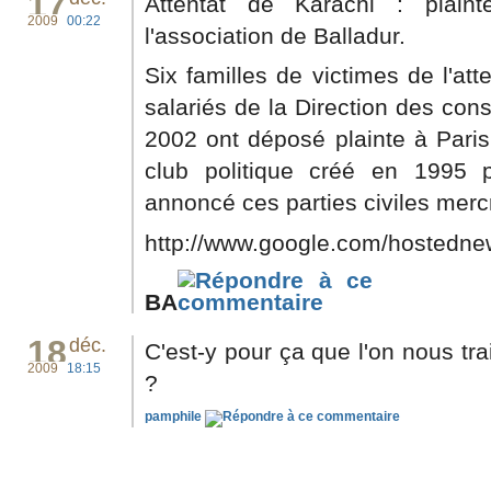
17
Attentat de Karachi : plaint
2009
00:22
l'association de Balladur.
Six familles de victimes de l'at
salariés de la Direction des con
2002 ont déposé plainte à Paris 
club politique créé en 1995 
annoncé ces parties civiles mercr
http://www.google.com/hostednew
BA
18
déc.
C'est-y pour ça que l'on nous tr
2009
18:15
?
pamphile