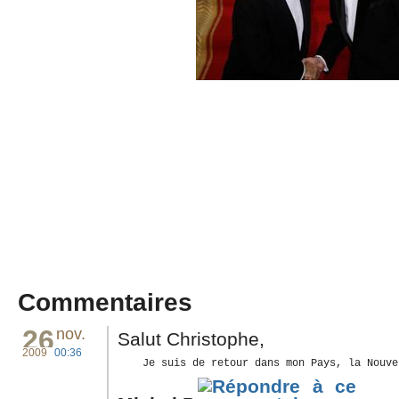
Commentaires
26
nov.
Salut Christophe,
2009
00:36
    Je suis de retour dans mon Pays, la Nouve