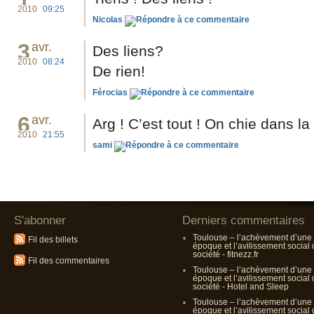
2010
09:25
Nicolas
3
avr.
Des liens?
2010
08:24
De rien!
Férocias
6
avr.
Arg ! C’est tout ! On chie dans la 
2010
21:55
sami
S'abonner
Derniers commentaires
Toulouse – l’achèvement d’une
Fil des billets
époque et l’avilissement social
société - fitnezz.fr
Fil des commentaires
Toulouse – l’achèvement d’une
époque et l’avilissement social
société - Hotel and Sleep
Toulouse – l’achèvement d’une
époque et l’avilissement social