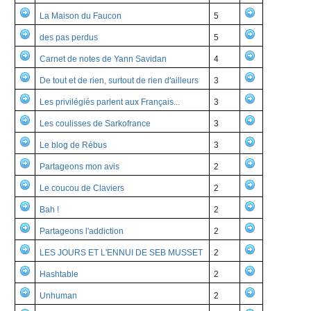
La Maison du Faucon
5
des pas perdus
5
Carnet de notes de Yann Savidan
4
De tout et de rien, surtout de rien d'ailleurs
3
Les privilégiés parlent aux Français...
3
Les coulisses de Sarkofrance
3
Le blog de Rébus
3
Partageons mon avis
2
Le coucou de Claviers
2
Bah !
2
Partageons l'addiction
2
LES JOURS ET L'ENNUI DE SEB MUSSET
2
Hashtable
2
Unhuman
2