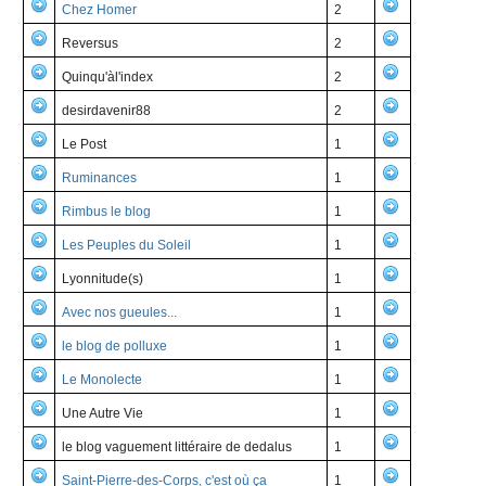
Chez Homer
2
Reversus
2
Quinqu'àl'index
2
desirdavenir88
2
Le Post
1
Ruminances
1
Rimbus le blog
1
Les Peuples du Soleil
1
Lyonnitude(s)
1
Avec nos gueules...
1
le blog de polluxe
1
Le Monolecte
1
Une Autre Vie
1
le blog vaguement littéraire de dedalus
1
Saint-Pierre-des-Corps, c'est où ça
1