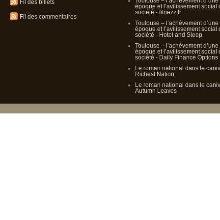
Toulouse – l’achèvement d’une
Fil des billets
époque et l’avilissement social
société - fitnezz.fr
Fil des commentaires
Toulouse – l’achèvement d’une
époque et l’avilissement social
société - Hotel and Sleep
Toulouse – l’achèvement d’une
époque et l’avilissement social
société - Daily Finance Options
Le roman national dans le cani
Richest Nation
Le roman national dans le cani
Autumn Leaves
Propulsé p