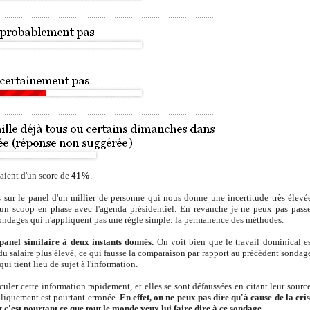
taient d'un score de
41%
.
s sur le panel d'un millier de personne qui nous donne une incertitude très élevé
 un scoop en phase avec l'agenda présidentiel. En revanche je ne peux pas pass
 sondages qui n'appliquent pas une règle simple: la permanence des méthodes.
anel similaire à deux instants donnés.
On voit bien que le travail dominical e
du salaire plus élevé, ce qui fausse la comparaison par rapport au précédent sondag
ui tient lieu de sujet à l'information.
culer cette information rapidement, et elles se sont
défaussées
en citant leur sourc
ubliquement est pourtant erronée.
En effet, on ne peux pas dire qu'à cause de la cri
t c'est pourtant ce que tout le monde veux lui faire dire à ce sondage.