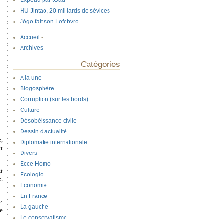
Expeau par tOad
HU Jintao, 20 milliards de sévices
Jégo fait son Lefebvre
Accueil
-
Archives
Catégories
A la une
Blogosphère
Corruption (sur les bords)
Culture
Désobéissance civile
Dessin d'actualité
e,
Diplomatie internationale
er
Divers
Ecce Homo
st
Ecologie
e.
Economie
En France
e:
La gauche
se
Le conservatisme