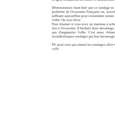
Démonstration étant faite que ce sondage ne p
problème de l'économie Française est, actue
suffisant aujourd'hui pour consommer autant
l'offre. On croit rêver.
Pour résumer si vous avez un manteau à ache
rien à l'économie. Il faudrait donc davantag
que d'augmenter l'offre. C'est assez élé
rocambolesques sondages qui font davantage r
PS: pour ceux qui aiment les sondages, allez 
collé.