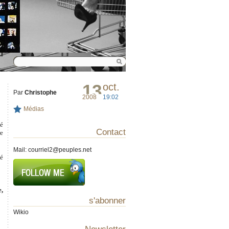
13
oct.
Par
Christophe
2008
19:02
Médias
té
Contact
re
Mail:
courriel2@peuples.net
sé
e,
s'abonner
Wikio