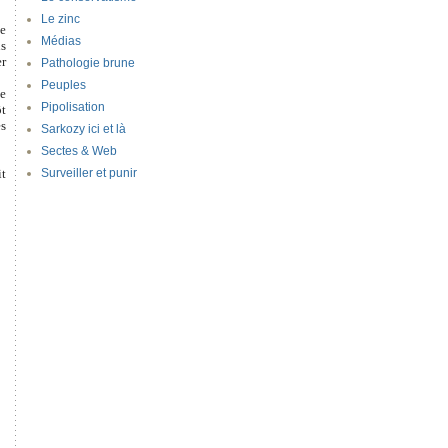
Le zinc
Le
Médias
us
er
Pathologie brune
Peuples
ge
Pipolisation
ôt
s
Sarkozy ici et là
Sectes & Web
it
Surveiller et punir