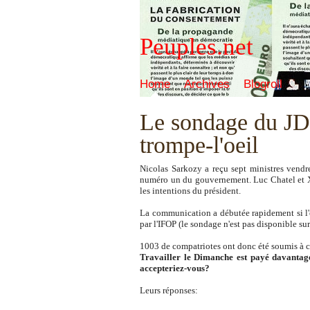
Peuples.net
Home
Archives
Blogroll
Le sondage du JDD
trompe-l'oeil
Nicolas Sarkozy a reçu sept ministres vendre
numéro un du gouvernement. Luc Chatel et Xavi
les intentions du président.
La communication a débutée rapidement si l'o
par l'IFOP (le sondage n'est pas disponible su
1003 de compatriotes ont donc été soumis à ce
Travailler le Dimanche est payé davantage
accepteriez-vous?
Leurs réponses: