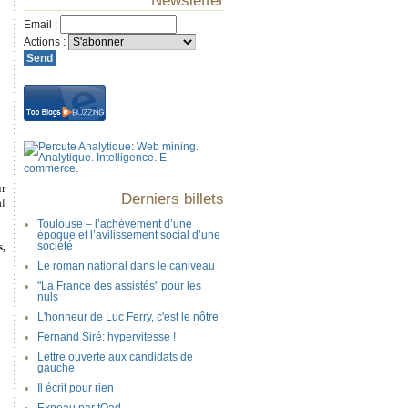
Newsletter
Email
:
Actions
:
ur
Derniers billets
al
Toulouse – l’achèvement d’une
époque et l’avilissement social d’une
,
société
Le roman national dans le caniveau
"La France des assistés" pour les
nuls
L'honneur de Luc Ferry, c'est le nôtre
Fernand Siré: hypervitesse !
Lettre ouverte aux candidats de
gauche
Il écrit pour rien