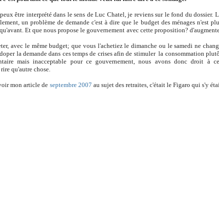
eux être interprété dans le sens de Luc Chatel, je reviens sur le fond du dossier. 
llement, un problème de demande c'est à dire que le budget des ménages n'est pl
 qu'avant. Et que nous propose le gouvernement avec cette proposition? d'augment
ter, avec le même budget; que vous l'achetiez le dimanche ou le samedi ne chan
e doper la demande dans ces temps de crises afin de stimuler la consommation plut
mentaire mais inacceptable pour ce gouvernement, nous avons donc droit à ce
ire qu'autre chose.
voir mon article de
septembre 2007
au sujet des retraites, c'était le Figaro qui s'y éta