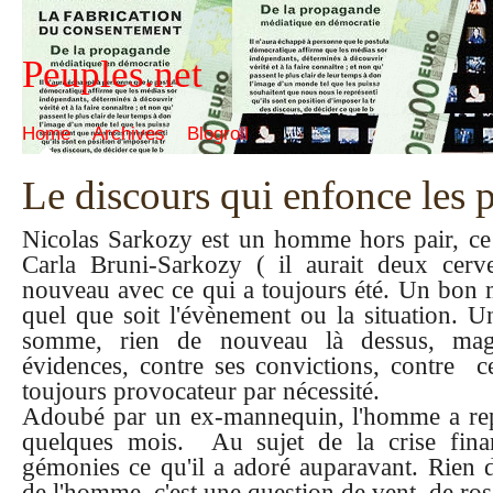
Peuples.net
Home
Archives
Blogroll
Le discours qui enfonce les 
Nicolas Sarkozy est un homme hors pair, ce n
Carla Bruni-Sarkozy ( il aurait deux cerve
nouveau avec ce qui a toujours été. Un bon 
quel que soit l'évènement ou la situation. U
somme, rien de nouveau là dessus, magn
évidences, contre ses convictions, contre ce
toujours provocateur par nécessité.
Adoubé par un ex-mannequin, l'homme a repr
quelques mois. Au sujet de la crise finan
gémonies ce qu'il a adoré auparavant. Rien 
de l'homme, c'est une question de vent, de rose