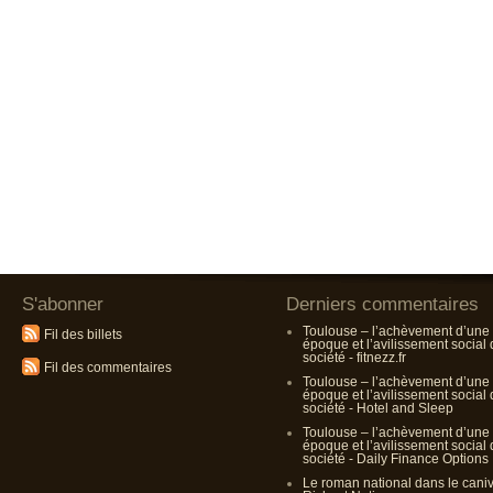
S'abonner
Derniers commentaires
Toulouse – l’achèvement d’une
Fil des billets
époque et l’avilissement social
société - fitnezz.fr
Fil des commentaires
Toulouse – l’achèvement d’une
époque et l’avilissement social
société - Hotel and Sleep
Toulouse – l’achèvement d’une
époque et l’avilissement social
société - Daily Finance Options
Le roman national dans le cani