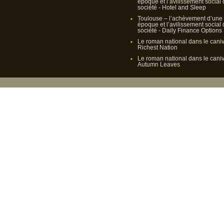
époque et l’avilissement social
société - Hotel and Sleep
Toulouse – l’achèvement d’une
époque et l’avilissement social
société - Daily Finance Options
Le roman national dans le cani
Richest Nation
Le roman national dans le cani
Autumn Leaves
Propulsé p