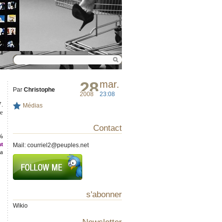
28
mar.
Par
Christophe
2008
23:08
7.
Médias
re
Contact
 %
nt
Mail:
courriel2@peuples.net
la
s'abonner
Wikio