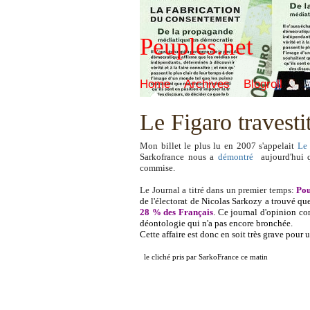
Peuples.net
Home
Archives
Blogroll
Le Figaro travestit
Mon billet le plus lu en 2007 s'appelait
Le 
Sarkofrance nous a
démontré
aujourd'hui 
commise.
Le Journal a titré dans un premier temps:
Pou
de l'électorat de Nicolas Sarkozy a trouvé qu
28 % des Français
. Ce journal d'opinion con
déontologie qui n'a pas encore bronchée.
Cette affaire est donc en soit très grave pour
le cliché pris par SarkoFrance ce matin