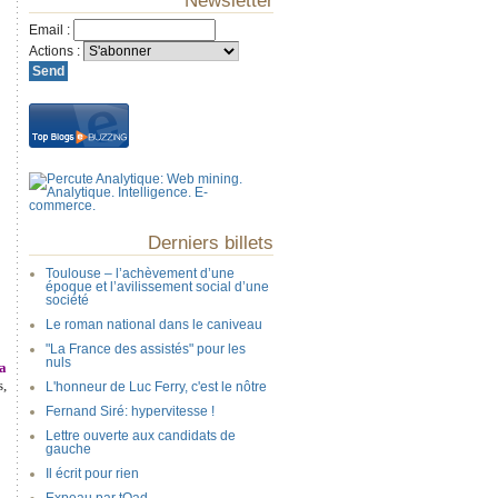
Newsletter
Email
:
Actions
:
Derniers billets
Toulouse – l’achèvement d’une
époque et l’avilissement social d’une
société
Le roman national dans le caniveau
"La France des assistés" pour les
nuls
 a
s,
L'honneur de Luc Ferry, c'est le nôtre
Fernand Siré: hypervitesse !
Lettre ouverte aux candidats de
gauche
Il écrit pour rien