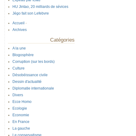
Expeau par tOad
HU Jintao, 20 milliards de sévices
Jégo fait son Lefebvre
Accueil
-
Archives
Catégories
A la une
Blogosphère
Corruption (sur les bords)
Culture
Désobéissance civile
Dessin d'actualité
Diplomatie internationale
Divers
Ecce Homo
Ecologie
Economie
En France
La gauche
Le conservatisme