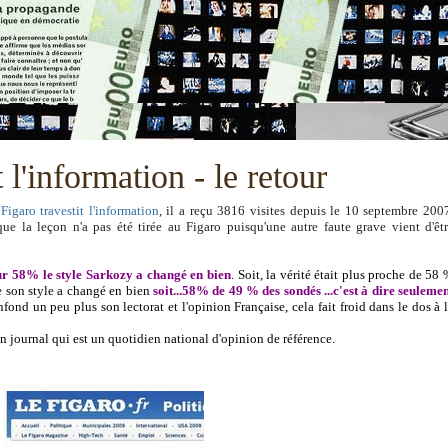
 l'information - le retour
Figaro travestit l'information
, il a reçu 3816 visites depuis le 10 septembre 200
que la leçon n'a pas été tirée au Figaro puisqu'une autre faute grave vient d'êt
r 58% le style Sarkozy a changé en bien
. Soit, la vérité était plus proche de 58
e son style a changé en bien
soit...58% de 49 % des sondés ...c'est à dire seuleme
fond un peu plus son lectorat et l'opinion Française, cela fait froid dans le dos à 
 un journal qui est un quotidien national d'opinion de référence.