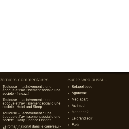
Derniers commentaires
Sur le web aussi...
Toulouse – l’achèvement d’une
Betapolitique
époque et l’avilissement social d’une
Agoravox
société - fitnezz.fr
Mediapart
Toulouse – l’achèvement d’une
époque et l’avilissement social d’une
Acrimed
société - Hotel and Sleep
Marianne2
Toulouse – l’achèvement d’une
époque et l’avilissement social d’une
Le grand soir
société - Daily Finance Options
Fakir
Le roman national dans le caniveau -