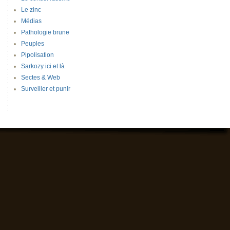
Le zinc
Médias
Pathologie brune
Peuples
Pipolisation
Sarkozy ici et là
Sectes & Web
Surveiller et punir