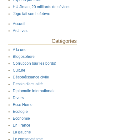
Expeau par tOad
HU Jintao, 20 milliards de sévices
Jégo fait son Lefebvre
Accueil
-
Archives
Catégories
A la une
Blogosphère
Corruption (sur les bords)
Culture
Désobéissance civile
Dessin d'actualité
Diplomatie internationale
Divers
Ecce Homo
Ecologie
Economie
En France
La gauche
Le conservatisme