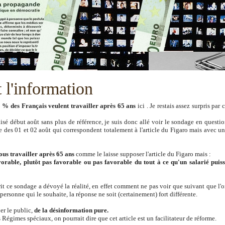
t l'information
 % des Français veulent travailler après 65 ans
ici . Je restais assez surpris par 
lisé début août sans plus de référence, je suis donc allé voir le sondage en questi
ge des 01 et 02 août qui correspondent totalement à l'article du Figaro mais avec u
ous travailler après 65 ans
comme le laisse supposer l'article du Figaro mais :
avorable, plutôt pas favorable ou pas favorable du tout à ce qu'un salarié puis
rit ce sondage a dévoyé la réalité, en effet comment ne pas voir que suivant que l'
rsonne qui le souhaite, la réponse ne soit (certainement) fort différente.
er le public,
de la désinformation pure.
Régimes spéciaux, on pourrait dire que cet article est un facilitateur de réforme.