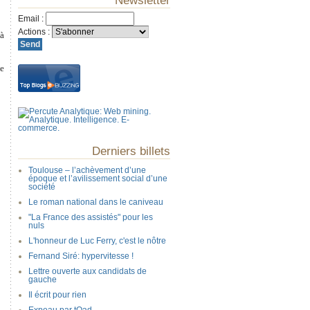
Newsletter
Email
:
Actions
:
(à
se
Derniers billets
Toulouse – l’achèvement d’une
époque et l’avilissement social d’une
société
Le roman national dans le caniveau
"La France des assistés" pour les
nuls
L'honneur de Luc Ferry, c'est le nôtre
Fernand Siré: hypervitesse !
Lettre ouverte aux candidats de
gauche
Il écrit pour rien