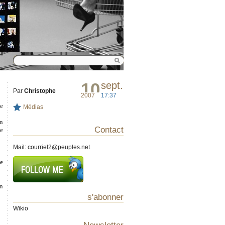
10
sept.
Par
Christophe
2007
17:37
ce
Médias
on
Contact
ne
Mail:
courriel2@peuples.net
se
on
s'abonner
Wikio