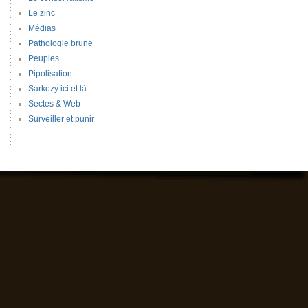
Le zinc
Médias
Pathologie brune
Peuples
Pipolisation
Sarkozy ici et là
Sectes & Web
Surveiller et punir