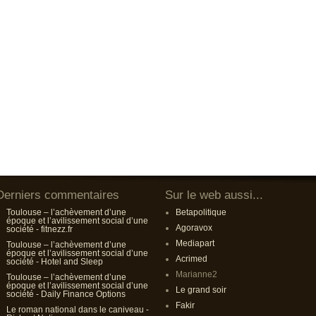
Derniers commentaires
Sur le web aussi...
Toulouse – l’achèvement d’une
Betapolitique
époque et l’avilissement social d’une
Agoravox
société - fitnezz.fr
Mediapart
Toulouse – l’achèvement d’une
époque et l’avilissement social d’une
Acrimed
société - Hotel and Sleep
Marianne2
Toulouse – l’achèvement d’une
époque et l’avilissement social d’une
Le grand soir
société - Daily Finance Options
Fakir
Le roman national dans le caniveau -