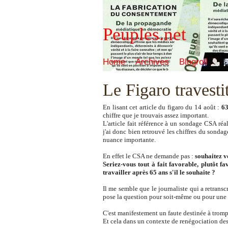
Peuples.net
Home
Archives
Blogroll
Le Figaro travesti
En lisant cet article du figaro du 14 août :
63
chiffre que je trouvais assez important.
L'article fait référence à un sondage CSA réa
j'ai donc bien retrouvé les chiffres du sonda
nuance importante.
En effet le CSA ne demande pas :
souhaitez v
Seriez-vous tout à fait favorable, plutôt f
travailler après 65 ans s'il le souhaite ?
Il me semble que le journaliste qui a retransc
pose la question pour soit-même ou pour une pe
C'est manifestement un faute destinée à tromp
Et cela dans un contexte de renégociation des 