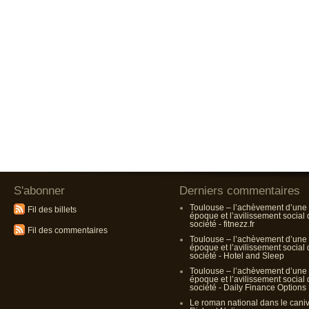
S'abonner
Derniers commentaires
Toulouse – l’achèvement d’une
Fil des billets
époque et l’avilissement social
société - fitnezz.fr
Fil des commentaires
Toulouse – l’achèvement d’une
époque et l’avilissement social
société - Hotel and Sleep
Toulouse – l’achèvement d’une
époque et l’avilissement social
société - Daily Finance Options
Le roman national dans le cani