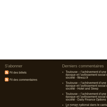
S'abonner
Derniers commentaires
Toulouse – l’achèvement d’une
Fil des billets
époque et l’avilissement social
société - fitnezz.fr
Fil des commentaires
Toulouse – l’achèvement d’une
époque et l’avilissement social
société - Hotel and Sleep
Toulouse – l’achèvement d’une
époque et l’avilissement social
société - Daily Finance Options
Le roman national dans le cani