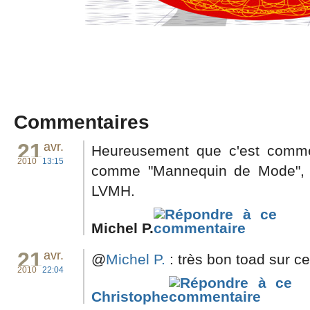
Commentaires
21
avr.
Heureusement que c'est comme a
2010
13:15
comme "Mannequin de Mode", c'e
LVMH.
Michel P.
21
avr.
@
Michel P.
: très bon toad sur ce
2010
22:04
Christophe