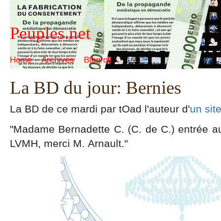
Peuples.net
Home
Archives
Blogroll
La BD du jour: Bernies
La BD de ce mardi par tOad l'auteur d'
un site
"Madame Bernadette C. (C. de C.) entrée au
LVMH, merci M. Arnault."