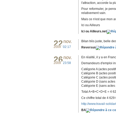
l'attraction, accorde la 
Pour reformuler, je pense
relativement vain.
Mais ce n'est que mon av
Ici ou Ailleurs
Ici ou Ailleurs.net
22
nov.
Bilan très juste, belle des
2009
02:17
Reversus
26
nov.
En réalité, il y a en Fr
2009
23:58
Demandeurs d'emploi insc
Catégorie A (actes posit
Catégorie B (actes positi
Catégorie C (actes positi
Catégorie D (sans actes 
Catégorie E (sans actes 
Total A+B+C+D+E = 4 62
Ce chiffre total de 4 62
http://www.travail-solidari
BA