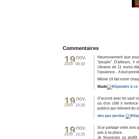
Commentaires
19
nov.
Heureusement que pour 2
"peuple". D'ailleurs, i
2009
08:30
Ukraine de 11 euros éta
l'opulence... A tout prend
Même s'il fait vomir chaq
Made
19
nov.
D'accord avec toi sauf c
où d'un côté il renforce 
2009
10:20
publics qui relèvent du so
des pas perdus
19
nov.
Si je partage votre avis
pas à sa place.
2009
10:25
Je trouverais ça plutôt