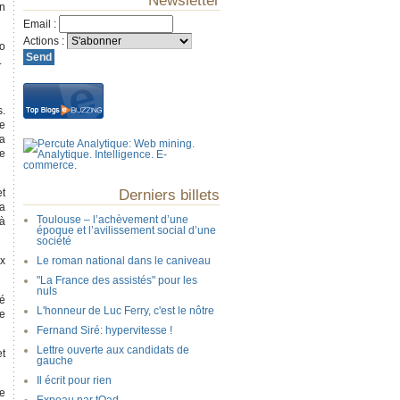
Newsletter
un
Email
:
Actions
:
ro
.
s.
se
sa
Je
et
Derniers billets
la
Toulouse – l’achèvement d’une
 à
époque et l’avilissement social d’une
société
ux
Le roman national dans le caniveau
"La France des assistés" pour les
nuls
té
L'honneur de Luc Ferry, c'est le nôtre
de
Fernand Siré: hypervitesse !
Lettre ouverte aux candidats de
et
gauche
Il écrit pour rien
he