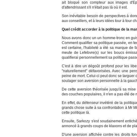
ait bloqué son compteur aux images d'Epina
d'attendrissant s'il n'était pas là où il est.
Son inévitable besoin de perspectives à donn
aux conseillers, et à leurs idées tour à tour
Quel crédit accorder à la politique de la m
Nous avons donc un un homme-tronc en guise 
Comment qualifier sa politique passée, en te
est certaine, l'habileté a été sa marque de 
meute de Lefebvre(s) sur les boucs émissa
qualifierai personnellement sa politique passé
C'est à dire un dégoût profond pour les libe
"naturellement" défavorisées. Avec une pens
peine de mort. Celui-ci peut donc se targuer 
soulager son aversion personnelle à la gauc
De cette aversion théorisée jusqu'à sa mise
des couches populaires, il n'en a pas été de mê
En effet, du défenseur invétéré de la politique
grands chose suite à sa confrontation à Mr M
cette politique là.
Ensuite, Sarkozy s'est soudainement entiché 
annoncé à grands coups de klaxons et de plate
D'une aversion affichée contre les droits f