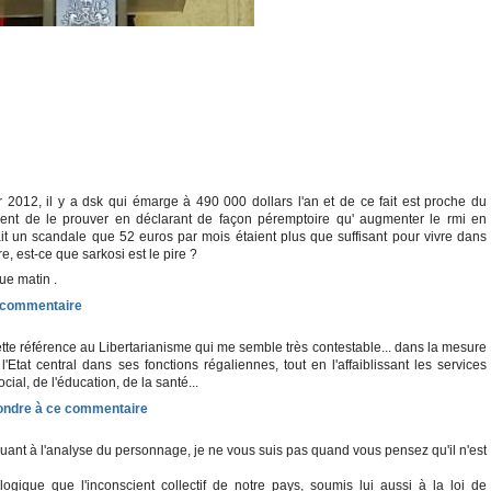
012, il y a dsk qui émarge à 490 000 dollars l'an et de ce fait est proche du
l vient de le prouver en déclarant de façon péremptoire qu' augmenter le rmi en
it un scandale que 52 euros par mois étaient plus que suffisant pour vivre dans
re, est-ce que sarkosi est le pire ?
ue matin .
ette référence au Libertarianisme qui me semble très contestable... dans la mesure
l'Etat central dans ses fonctions régaliennes, tout en l'affaiblissant les services
cial, de l'éducation, de la santé...
 quant à l'analyse du personnage, je ne vous suis pas quand vous pensez qu'il n'est
 logique que l'inconscient collectif de notre pays, soumis lui aussi à la loi de