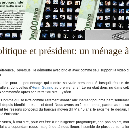
itique et président: un ménage à
s référence, Reversus le démontre avec brio et avec comme seul support la video 
n.
ie pour le personnage qui montre sa vraie personnalité lorsqu'il réalise d
llers, dont celles d'
Henri Guaino
au premier chef. Le roi était donc nu dans cet
up commentée après son retrait du site Elyséen.
cet Homme qui se livre comme rarement avant? aucunement pour ma part, seuleme
 ici depuis bientôt deux ans et demi. Nous avons en face de nous, pardon au dess
 les ressorts sont ceux du français moyen d'il y' a 40 ans: le racisme, le dédain, 
uc émissaire.
 vidéo, à vrai dire, pour cet être à l'intelligence pragmatique, non pas abject, ma
celui-ci a cependant réussi malgré tout à nous flouer. Il semble de plus que son affe