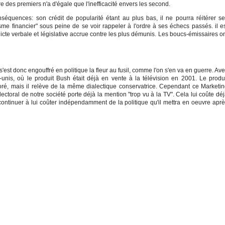
e des premiers n'a d'égale que l'inefficacité envers les second.
séquences: son crédit de popularité étant au plus bas, il ne pourra réitérer s
isme financier" sous peine de se voir rappeler à l'ordre à ses échecs passés. il e
cte verbale et législative accrue contre les plus démunis. Les boucs-émissaires o
est donc engouffré en politique la fleur au fusil, comme l'on s'en va en guerre. Av
-unis, où le produit Bush était déjà en vente à la télévision en 2001. Le produ
é, mais il relève de la même dialectique conservatrice. Cependant ce Marketi
lectoral de notre société porte déjà la mention "trop vu à la TV". Cela lui coûte dé
ntinuer à lui coûter indépendamment de la politique qu'il mettra en oeuvre apr