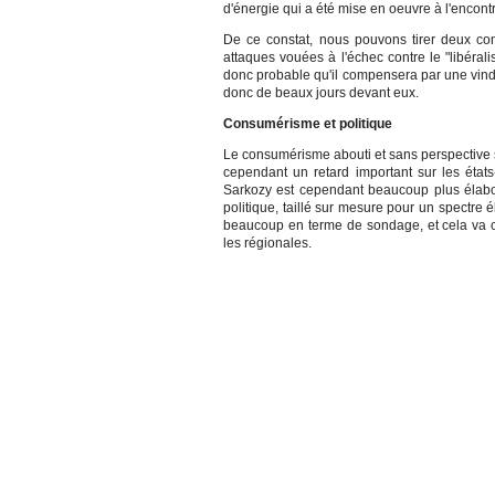
d'énergie qui a été mise en oeuvre à l'encontr
De ce constat, nous pouvons tirer deux con
attaques vouées à l'échec contre le "libéral
donc probable qu'il compensera par une vindi
donc de beaux jours devant eux.
Consumérisme et politique
Le consumérisme abouti et sans perspective s'
cependant un retard important sur les états
Sarkozy est cependant beaucoup plus élabor
politique, taillé sur mesure pour un spectre é
beaucoup en terme de sondage, et cela va co
les régionales.