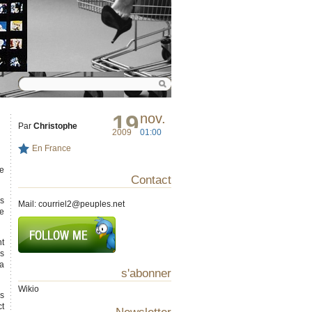
19
nov.
Par
Christophe
2009
01:00
En France
de
Contact
es
Mail:
courriel2@peuples.net
te
nt
us
la
s'abonner
Wikio
is
ct