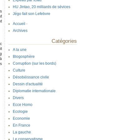
Expeau par tOad
HU Jintao, 20 milliards de sévices
es
Jégo fait son Lefebvre
st
nt
Accueil
-
Archives
Catégories
ec
it
A la une
ng
Blogosphère
jà
Corruption (sur les bords)
ès
Culture
Désobéissance civile
Dessin d'actualité
Diplomatie internationale
Divers
Ecce Homo
Ecologie
Economie
En France
La gauche
Le conservatisme