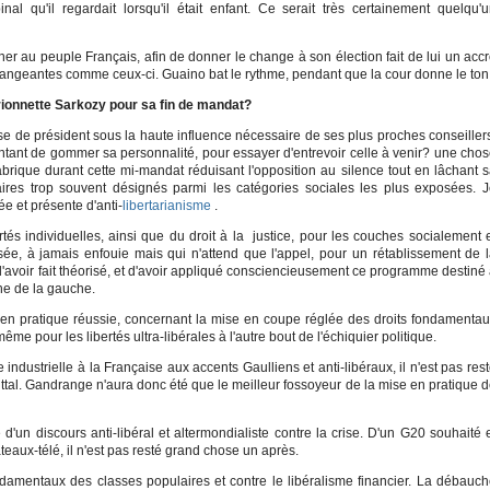
l qu'il regardait lorsqu'il était enfant. Ce serait très certainement quelqu'
er au peuple Français, afin de donner le change à son élection fait de lui un acc
 changeantes comme ceux-ci. Guaino bat le rythme, pendant que la cour donne le ton
arionnette Sarkozy pour sa fin de mandat?
de président sous la haute influence nécessaire de ses plus proches conseiller
ntant de gommer sa personnalité, pour essayer d'entrevoir celle à venir? une cho
fabrique durant cette mi-mandat réduisant l'opposition au silence tout en lâchant 
ires trop souvent désignés parmi les catégories sociales les plus exposées. 
e et présente d'anti-
libertarianisme
.
rtés individuelles, ainsi que du droit à la justice, pour les couches socialement 
ée, à jamais enfouie mais qui n'attend que l'appel, pour un rétablissement de 
d'avoir fait théorisé, et d'avoir appliqué consciencieusement ce programme destiné
he de la gauche.
 en pratique réussie, concernant la mise en coupe réglée des droits fondamenta
me pour les libertés ultra-libérales à l'autre bout de l'échiquier politique.
 industrielle à la Française aux accents Gaulliens et anti-libéraux, il n'est pas res
ittal. Gandrange n'aura donc été que le meilleur fossoyeur de la mise en pratique 
d'un discours anti-libéral et altermondialiste contre la crise. D'un G20 souhaité 
aux-télé, il n'est pas resté grand chose un après.
ondamentaux des classes populaires et contre le libéralisme financier. La débauc