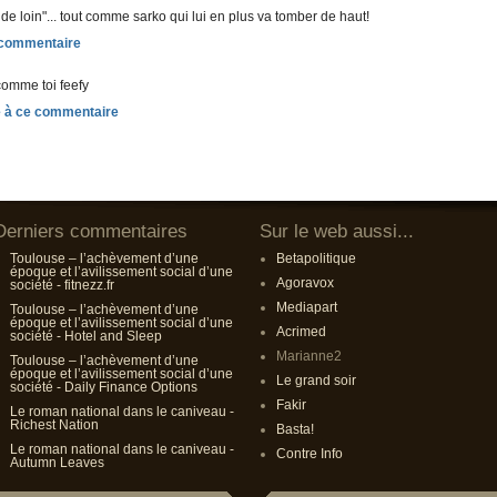
 de loin"... tout comme sarko qui lui en plus va tomber de haut!
 comme toi feefy
Derniers commentaires
Sur le web aussi...
Toulouse – l’achèvement d’une
Betapolitique
époque et l’avilissement social d’une
Agoravox
société - fitnezz.fr
Mediapart
Toulouse – l’achèvement d’une
époque et l’avilissement social d’une
Acrimed
société - Hotel and Sleep
Marianne2
Toulouse – l’achèvement d’une
époque et l’avilissement social d’une
Le grand soir
société - Daily Finance Options
Fakir
Le roman national dans le caniveau -
Richest Nation
Basta!
Le roman national dans le caniveau -
Contre Info
Autumn Leaves