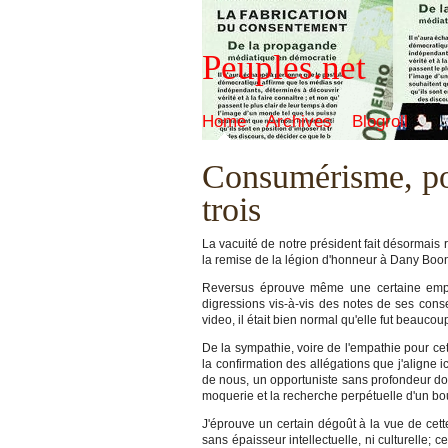
Peuples.net
Home
Archives
Blogroll
Consumérisme, pol
trois
La vacuité de notre président fait désormai
la remise de la légion d'honneur à Dany Boo
Reversus éprouve même une certaine empath
digressions vis-à-vis des notes de ses consei
video, il était bien normal qu'elle fut beauco
De la sympathie, voire de l'empathie pour 
la confirmation des allégations que j'aligne
de nous, un opportuniste sans profondeur dont
moquerie et la recherche perpétuelle d'un bo
J'éprouve un certain dégoût à la vue de cette
sans épaisseur intellectuelle, ni culturelle; 