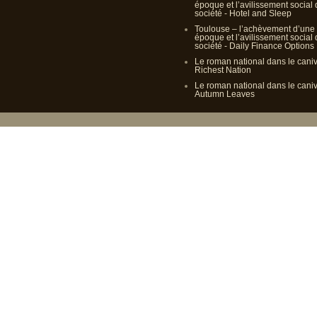
époque et l’avilissement social
société - Hotel and Sleep
Toulouse – l’achèvement d’une
époque et l’avilissement social
société - Daily Finance Options
Le roman national dans le cani
Richest Nation
Le roman national dans le cani
Autumn Leaves
Propulsé p