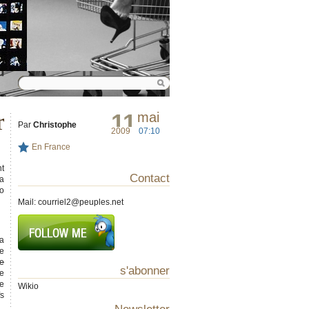
r
11
mai
Par
Christophe
2009
07:10
En France
nt
Contact
la
ro
Mail:
courriel2@peuples.net
 a
te
ue
s'abonner
le
ne
Wikio
fs