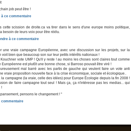
it
hain job peut être !
urs cette scission de droite.ca va tirer dans le sens d'une europe moins politique,
a besoin de leurs voix pour être réélu.
ter une vraie campagne Européenne, avec une discussion sur les projets, sur la
 voit bien que beaucoup son sur leur petits intérêts nationaux !
Kouchner vote UMP ! Qu'il y reste ! au moins les choses sont claires tout comme
te Européenne est plutôt une bonne chose, si Barroso pouvait être viré !
ureusement mal barré avec les partis de gauche qui veulent faire un vote anti
ne vraie proposition nouvelle face à la crise économique, sociale et écologique..
à la campagne (la vraie, celle des idées) pour Europe Écologie depuis la fin 2008 !
ssion de faire campagne tout seul ! Mais ça, ça n'intéresse pas les medias... qui
 !
 pansement, pensons le changement ! "