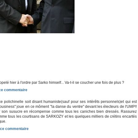
ppelé hier à l'ordre par Sarko himself... Va-t-il se coucher une fois de plus ?
 polichinelle soit disant humaniste(sauf pour ses intèrêts personnels)et qui est
-business" joue en ce môment "la danse du ventre" devant les électeurs de l'UMP!!
r son susucre en récompense comme tous les caniches bien dressés. Rassurez
mme tous les courtisans de SARKOZY et les quelques milliers de crétins encartés
que.