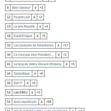
9
Marc Vasseur
+2
12
Peuples.net
+2
13
La pire Racaille
+4
18
Expat-Prague
+5
32
Les coulisses de Sarkofrance
+17
38
Ce n'est pas mon President ...
+1
41
Le blog de Valéry Giscard d'Estaing
+5
44
Sarkostique
+6
50
Bah !?
+5
53
Lait d'BEU
+5
54
desir-republicain
+56