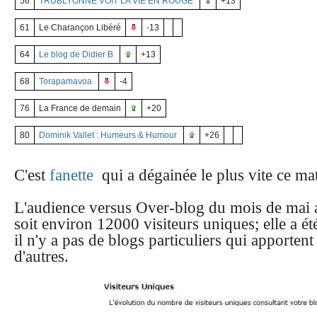
56
TRUBLYONNE VOIT LA VIE EN ROUGE
+13
61
Le Charançon Libéré
-13
64
Le blog de Didier B
+13
68
Torapamavoa
-4
76
La France de demain
+20
80
Dominik Vallet : Humeurs & Humour
+26
C'est
fanette
qui a dégainée le plus vite ce ma
L'audience versus Over-blog du mois de mai a 
soit environ 12000 visiteurs uniques; elle a ét
il n'y a pas de blogs particuliers qui apporten
d'autres.