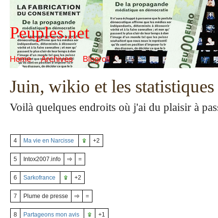
Peuples.net
Home
Archives
Blogroll
Juin, wikio et les statistiques
Voilà quelques endroits où j'ai du plaisir à pas
4
Ma vie en Narcisse
+2
5
Intox2007.info
=
6
Sarkofrance
+2
7
Plume de presse
=
8
Partageons mon avis
+1