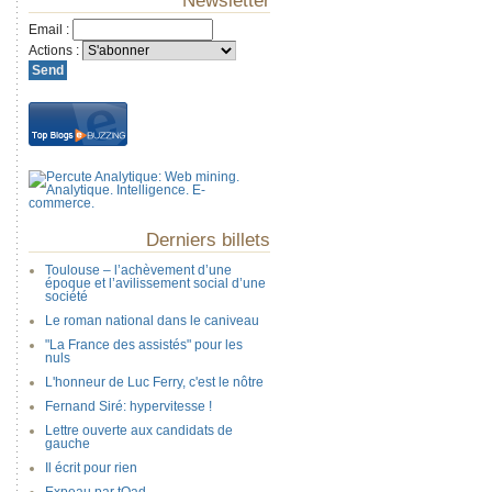
Newsletter
Email
:
Actions
:
Derniers billets
Toulouse – l’achèvement d’une
époque et l’avilissement social d’une
société
Le roman national dans le caniveau
"La France des assistés" pour les
nuls
L'honneur de Luc Ferry, c'est le nôtre
Fernand Siré: hypervitesse !
Lettre ouverte aux candidats de
gauche
Il écrit pour rien