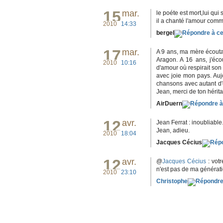
15
mar.
le poéte est mort,lui qui 
il a chanté l'amour comm
2010
14:33
bergel
17
mar.
A 9 ans, ma mère écoutai
Aragon. A 16 ans, j'éco
2010
10:16
d'amour où respirait so
avec joie mon pays. Aujo
chansons avec autant d'en
Jean, merci de ton hérita
AirDuern
12
avr.
Jean Ferrat : inoubliable.
Jean, adieu.
2010
18:04
Jacques Cécius
12
avr.
@
Jacques Cécius
: votr
n'est pas de ma générati
2010
23:10
Christophe