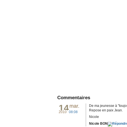
Commentaires
14
mar.
De ma jeunesse à "toujour
Repose en paix Jean.
2010
08:08
Nicole
Nicole BON