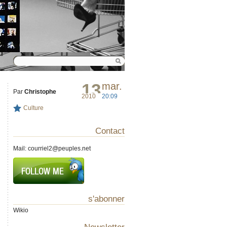
13
mar.
Par
Christophe
2010
20:09
Culture
Contact
Mail:
courriel2@peuples.net
s'abonner
Wikio