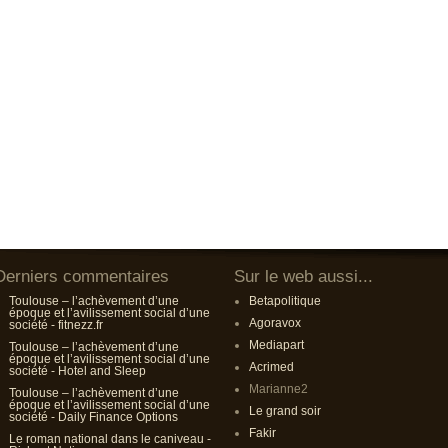
Derniers commentaires
Sur le web aussi...
Toulouse – l’achèvement d’une
Betapolitique
époque et l’avilissement social d’une
Agoravox
société - fitnezz.fr
Mediapart
Toulouse – l’achèvement d’une
époque et l’avilissement social d’une
Acrimed
société - Hotel and Sleep
Marianne2
Toulouse – l’achèvement d’une
époque et l’avilissement social d’une
Le grand soir
société - Daily Finance Options
Fakir
Le roman national dans le caniveau -