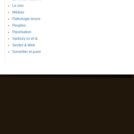
Le zinc
Médias
Pathologie brune
Peuples
Pipolisation
Sarkozy ici et là
Sectes & Web
Surveiller et punir