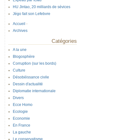
Expeau par tOad
HU Jintao, 20 milliards de sévices
Jégo fait son Lefebvre
Accueil
-
Archives
Catégories
A la une
Blogosphère
Corruption (sur les bords)
Culture
Désobéissance civile
Dessin d'actualité
Diplomatie internationale
Divers
Ecce Homo
Ecologie
Economie
En France
La gauche
Le conservatisme