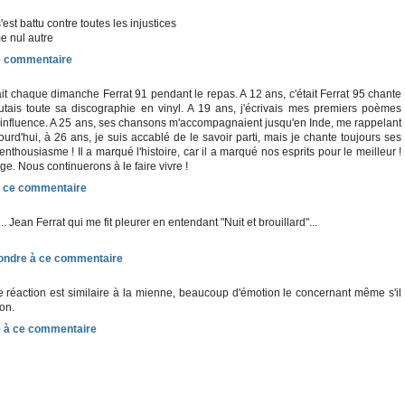
s'est battu contre toutes les injustices
e nul autre
t chaque dimanche Ferrat 91 pendant le repas. A 12 ans, c'était Ferrat 95 chante
utais toute sa discographie en vinyl. A 19 ans, j'écrivais mes premiers poèmes
n influence. A 25 ans, ses chansons m'accompagnaient jusqu'en Inde, me rappelant
urd'hui, à 26 ans, je suis accablé de le savoir parti, mais je chante toujours ses
thousiasme ! Il a marqué l'histoire, car il a marqué nos esprits pour le meilleur !
ge. Nous continuerons à le faire vivre !
.. Jean Ferrat qui me fit pleurer en entendant "Nuit et brouillard"...
e réaction est similaire à la mienne, beaucoup d'émotion le concernant même s'il
on.