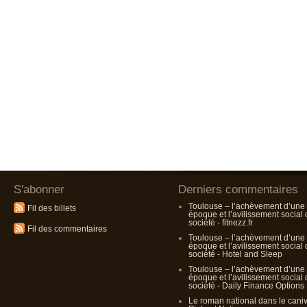
S'abonner
Derniers commentaires
Toulouse – l’achèvement d’une
Fil des billets
époque et l’avilissement social
société - fitnezz.fr
Fil des commentaires
Toulouse – l’achèvement d’une
époque et l’avilissement social
société - Hotel and Sleep
Toulouse – l’achèvement d’une
époque et l’avilissement social
société - Daily Finance Options
Le roman national dans le cani