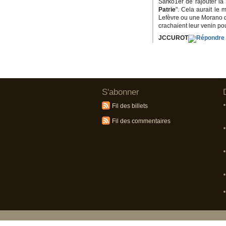
Sarko1er de rajouter la
Patrie
". Cela aurait le 
Lefèvre ou une Morano déf
crachaient leur venin po
JCCUROT
S'abonner
Fil des billets
Fil des commentaires