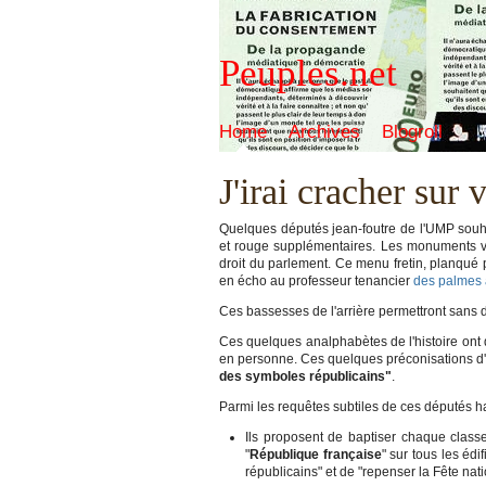
Peuples.net
Home
Archives
Blogroll
J'irai cracher sur
Quelques députés jean-foutre de l'UMP souha
et rouge supplémentaires. Les monuments vo
droit du parlement. Ce menu fretin, planqué 
en écho au professeur tenancier
des palmes 
Ces bassesses de l'arrière permettront sans 
Ces quelques analphabètes de l'histoire ont 
en personne. Ces quelques préconisations d'un
des symboles républicains"
.
Parmi les requêtes subtiles de ces députés ha
Ils proposent de baptiser chaque classe
"
République française
" sur tous les éd
républicains" et de "repenser la Fête nati