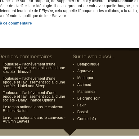
 Francisque sur leur drapeau, de supprimer
RF
et d'y inscrire "
Travail-Famille et
mérite de clarifier leur idéologie. Il est surprenant de voir avec quelle hargne , un
endent leur idole de l' Élysée, cela rappelle l'époque ou les collabos, à la radio,
ur défendre la politique de leur Sauveur.
Derniers commentaires
Sur le web aussi...
Toulouse – l’achèvement d’une
Betapolitique
époque et l’avilissement social d’une
Agoravox
société - fitnezz.fr
Mediapart
Toulouse – l’achèvement d’une
époque et l’avilissement social d’une
Acrimed
société - Hotel and Sleep
Marianne2
Toulouse – l’achèvement d’une
époque et l’avilissement social d’une
Le grand soir
société - Daily Finance Options
Fakir
Le roman national dans le caniveau -
Richest Nation
Basta!
Le roman national dans le caniveau -
Contre Info
Autumn Leaves