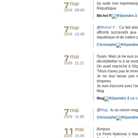
7
mai
(la suite non imprimée)j
République
2009
09:40
Michel P.
7
mai
@
Michel P.
: Ca fait pl
affronts successifs qu
2009
10:48
république et de nation p
Christophe
7
mai
Ouais. Mais je ne suis p
décrédibilier ni à se ren
2009
11:21
On avait reproché à Ség
"Vous n'avez pas le monop
Je ne leur laisse pas 
drapeau.
Je suis d'accord avec l'a
Mag
Mag
7
mai
@
Mag
: tu as raison mag
2009
11:50
Christophe
11
mai
Bonjour,
Le Front National s' ét
2009
15:45