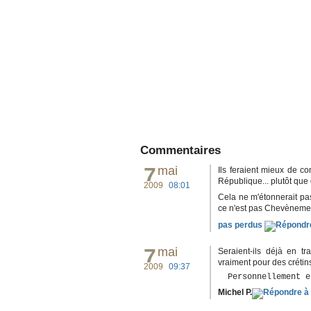
Commentaires
7
mai
Ils feraient mieux de c
République... plutôt que 
2009
08:01
Cela ne m'étonnerait pas 
ce n'est pas Chevèneme
pas perdus
7
mai
Seraient-ils déjà en t
vraiment pour des crétin
2009
09:37
  Personnellement e
Michel P.