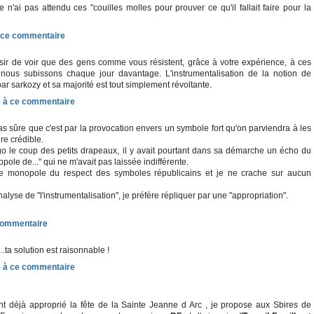
e n'ai pas attendu ces "couilles molles pour prouver ce qu'il fallait faire pour la
aisir de voir que des gens comme vous résistent, grâce à votre expérience, à ces
e nous subissons chaque jour davantage. L'instrumentalisation de la notion de
ar sarkozy et sa majorité est tout simplement révoltante.
as sûre que c'est par la provocation envers un symbole fort qu'on parviendra à les
dre crédible.
o le coup des petits drapeaux, il y avait pourtant dans sa démarche un écho du
ole de..." qui ne m'avait pas laissée indifférente.
le monopole du respect des symboles républicains et je ne crache sur aucun
nalyse de "l'instrumentalisation", je préfère répliquer par une "appropriation".
..ta solution est raisonnable !
ant déjà approprié la fête de la Sainte Jeanne d Arc , je propose aux Sbires de