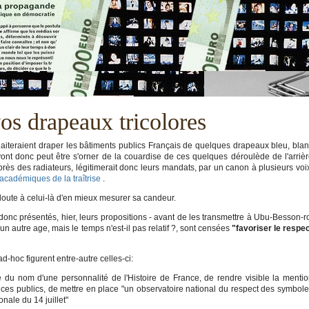
 vos drapeaux tricolores
iteraient draper les bâtiments publics Français de quelques drapeaux bleu, bla
nt donc peut être s'orner de la couardise de ces quelques déroulède de l'arriè
près des radiateurs, légitimerait donc leurs mandats, par un canon à plusieurs vo
académiques de la traîtrise
.
doute à celui-là d'en mieux mesurer sa candeur.
donc présentés, hier, leurs propositions - avant de les transmettre à Ubu-Besson-r
 autre age, mais le temps n'est-il pas relatif ?, sont censées
"favoriser le respe
d-hoc figurent entre-autre celles-ci:
 du nom d'une personnalité de l'Histoire de France, de rendre visible la menti
ifices publics, de mettre en place "un observatoire national du respect des symbol
onale du 14 juillet"