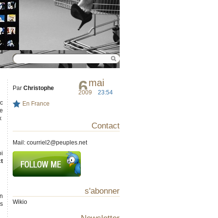
6
mai
Par
Christophe
2009
23:54
nc
En France
re
ix
Contact
Mail:
courriel2@peuples.net
oi
ct
s'abonner
on
Wikio
es