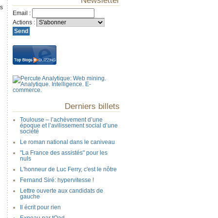
Newsletter
es
Email
:
Actions
:
Derniers billets
Toulouse – l’achèvement d’une
époque et l’avilissement social d’une
société
Le roman national dans le caniveau
"La France des assistés" pour les
nuls
L'honneur de Luc Ferry, c'est le nôtre
Fernand Siré: hypervitesse !
Lettre ouverte aux candidats de
gauche
Il écrit pour rien