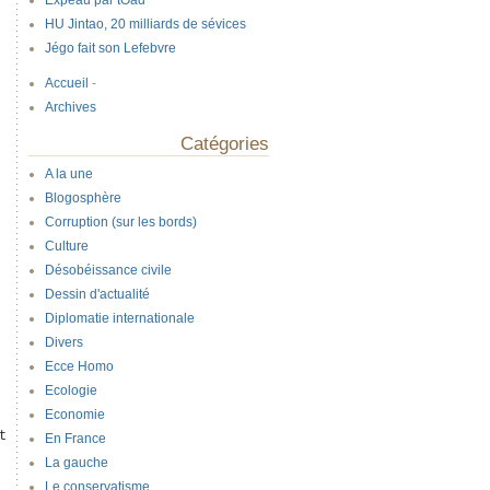
Expeau par tOad
HU Jintao, 20 milliards de sévices
Jégo fait son Lefebvre
Accueil
-
Archives
Catégories
A la une
Blogosphère
Corruption (sur les bords)
Culture
Désobéissance civile
Dessin d'actualité
Diplomatie internationale
Divers
Ecce Homo
Ecologie
Economie
ttendu  ces "couilles molles" pour prouver ce que j'ai fait pour
En France
La gauche
Le conservatisme