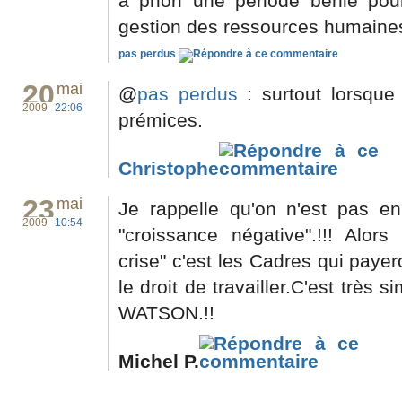
a priori une période bénie pou
gestion des ressources humaines
pas perdus
20
mai
@
pas perdus
: surtout lorsque 
2009
22:06
prémices.
Christophe
23
mai
Je rappelle qu'on n'est pas e
2009
10:54
"croissance négative".!!! Alors
crise" c'est les Cadres qui payer
le droit de travailler.C'est très
WATSON.!!
Michel P.