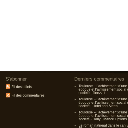
S'abonner
Derniers commentaires
Toulouse – l’achèvement d’une
Fil des billets
époque et l’avilissement social
société - fitnezz.fr
Fil des commentaires
Toulouse – l’achèvement d’une
époque et l’avilissement social
société - Hotel and Sleep
Toulouse – l’achèvement d’une
époque et l’avilissement social
société - Daily Finance Options
Le roman national dans le cani