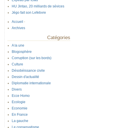
Expeau par tOad
HU Jintao, 20 milliards de sévices
Jégo fait son Lefebvre
Accueil
-
Archives
Catégories
A la une
Blogosphère
Corruption (sur les bords)
Culture
Désobéissance civile
Dessin d'actualité
Diplomatie internationale
Divers
Ecce Homo
Ecologie
Economie
En France
La gauche
Le conservatisme