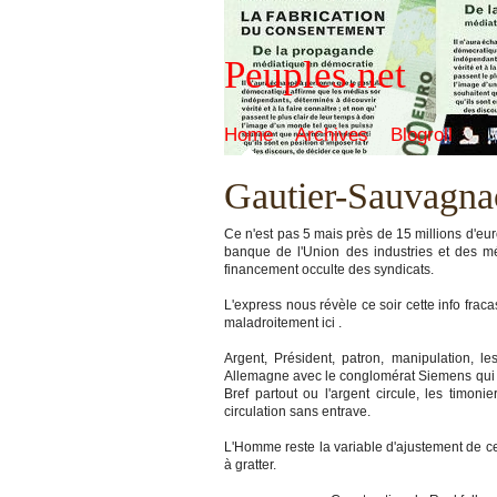
Peuples.net
Home
Archives
Blogroll
Gautier-Sauvagnac
Ce n'est pas 5 mais près de 15 millions d'eu
banque de l'Union des industries et des mét
financement occulte des syndicats.
L'express nous révèle ce soir cette info frac
maladroitement ici .
Argent, Président, patron, manipulation,
Allemagne avec le conglomérat Siemens qui v
Bref partout ou l'argent circule, les timoni
circulation sans entrave.
L'Homme reste la variable d'ajustement de ce
à gratter.