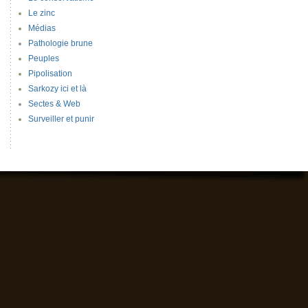
Le zinc
Médias
Pathologie brune
Peuples
Pipolisation
Sarkozy ici et là
Sectes & Web
Surveiller et punir