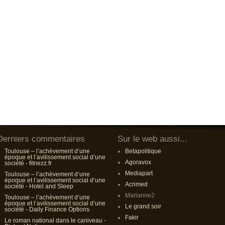
Derniers commentaires
Sur le web aussi...
Toulouse – l’achèvement d’une
Betapolitique
époque et l’avilissement social d’une
Agoravox
société - fitnezz.fr
Mediapart
Toulouse – l’achèvement d’une
époque et l’avilissement social d’une
Acrimed
société - Hotel and Sleep
Marianne2
Toulouse – l’achèvement d’une
époque et l’avilissement social d’une
Le grand soir
société - Daily Finance Options
Fakir
Le roman national dans le caniveau -