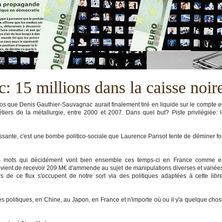
: 15 millions dans la caisse noir
ros que Denis Gauthier-Sauvagnac aurait finalement tiré en liquide sur le compte 
iers de la métallurgie, entre 2000 et 2007. Dans quel but? Piste privilégiée: 
assante, c'est une bombe politico-sociale que Laurence Parisot tente de déminer fo
 les mots qui décidément vont bien ensemble ces temps-ci en France comme e
ient de recevoir 209 M€ d'ammende au sujet de manipulations diverses et variée
ers de ce flux s'occupent de notre sort via des politiques adaptées à cette libr
s politiques, en Chine, au Japon, en France et n'importe où ou il y'a quelque cho