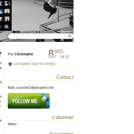
e
8
oct.
Par
Christophe
2007
18:32
en
Corruption (sur les bords)
le
Contact
rt
Mail:
courriel2@peuples.net
n
s.
e-
s'abonner
se
Wikio