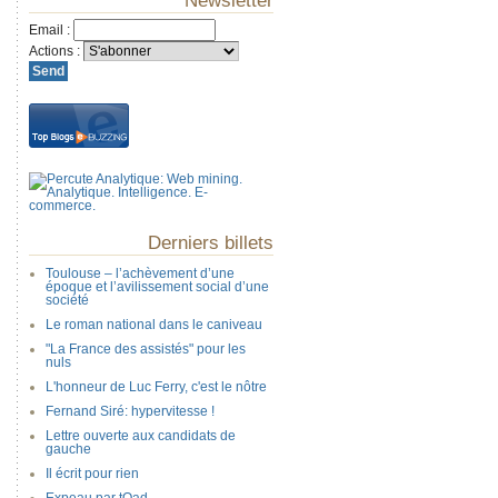
Newsletter
Email
:
Actions
:
Derniers billets
Toulouse – l’achèvement d’une
époque et l’avilissement social d’une
société
Le roman national dans le caniveau
"La France des assistés" pour les
nuls
L'honneur de Luc Ferry, c'est le nôtre
Fernand Siré: hypervitesse !
Lettre ouverte aux candidats de
gauche
Il écrit pour rien