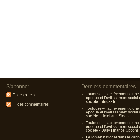
S'abonner
Derniers commentaires
Toulouse – l’achèvement d’une
Fil des billets
époque et l’avilissement social
société - fitnezz.fr
Fil des commentaires
Toulouse – l’achèvement d’une
époque et l’avilissement social
société - Hotel and Sleep
Toulouse – l’achèvement d’une
époque et l’avilissement social
société - Daily Finance Options
Le roman national dans le cani