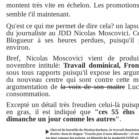
montent très vite en échelon. Les promotions
semble t'il maintenant.
Qu'est ce qui me permet de dire cela? un lapsu
du journaliste au JDD Nicolas Moscovici. Ce j
Blogueur à ses heures perdues, puisqu'il 
environ.
Bref, Nicolas Moscovici vient de produ
novembre intitulé:
Travail dominical, Fro
sous tous rapports puisqu'il expose les arg
du nouveau centre qui sont contre cette me
argumentation de
la voix de son maitre
Luc 
consommation.
Excepté un détail très freudien celui-là puisqu
en gras, il est indiqué que
"ces 55 élus 
dimanche un jour comme les autres"
.