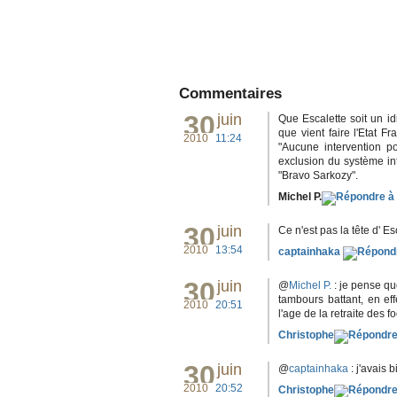
Commentaires
30
juin
Que Escalette soit un i
que vient faire l'Etat Fr
2010
11:24
"Aucune intervention po
exclusion du système in
"Bravo Sarkozy".
Michel P.
30
juin
Ce n'est pas la tête d' Es
2010
13:54
captainhaka
30
juin
@
Michel P.
: je pense qu
tambours battant, en e
2010
20:51
l'age de la retraite des f
Christophe
30
juin
@
captainhaka
: j'avais 
2010
20:52
Christophe