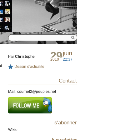
29
juin
Par
Christophe
2010
22:37
ot
Dessin d'actualité
Contact
Mail:
courriel2@peuples.net
s'abonner
Wikio