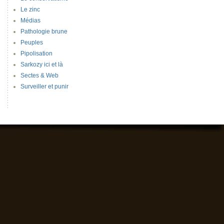
Le zinc
Médias
Pathologie brune
Peuples
Pipolisation
Sarkozy ici et là
Sectes & Web
Surveiller et punir