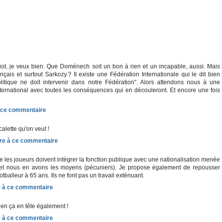
diot, je veux bien. Que Doménech soit un bon à rien et un incapable, aussi. Mais
ançais et surtout Sarkozy.? Il existe une Fédération Internationale qui le dit bien
litique ne doit intervenir dans notre Fédération". Alors attendons nous à une
ternational avec toutes les conséquences qui en découleront. Et encore une fois
calette qu'on veut !
e les joueurs doivent intégrer la fonction publique avec une nationalisation menée
ffet nous en avons les moyens (pécuniers). Je propose également de repousser
ootballeur à 65 ans. Ils ne font pas un travail exténuant.
bien ça en tête également !