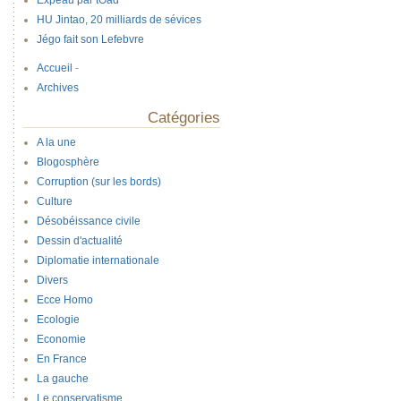
Expeau par tOad
HU Jintao, 20 milliards de sévices
Jégo fait son Lefebvre
Accueil
-
Archives
Catégories
A la une
Blogosphère
Corruption (sur les bords)
Culture
Désobéissance civile
Dessin d'actualité
Diplomatie internationale
Divers
Ecce Homo
Ecologie
Economie
En France
La gauche
Le conservatisme