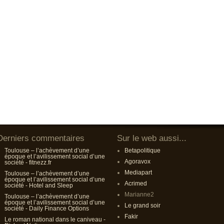
Derniers commentaires
Sur le web aussi...
Toulouse – l’achèvement d’une
Betapolitique
époque et l’avilissement social d’une
Agoravox
société - fitnezz.fr
Mediapart
Toulouse – l’achèvement d’une
époque et l’avilissement social d’une
Acrimed
société - Hotel and Sleep
Marianne2
Toulouse – l’achèvement d’une
époque et l’avilissement social d’une
Le grand soir
société - Daily Finance Options
Fakir
Le roman national dans le caniveau -