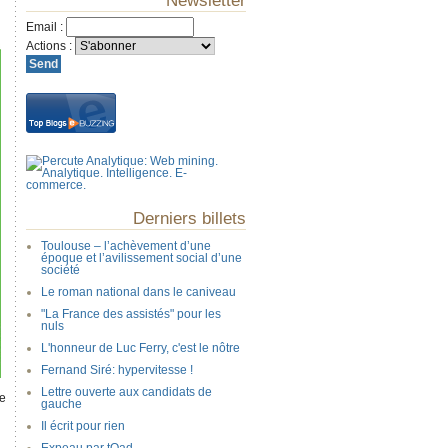
Newsletter
Email
:
Actions
:
Derniers billets
Toulouse – l’achèvement d’une
époque et l’avilissement social d’une
société
Le roman national dans le caniveau
"La France des assistés" pour les
nuls
L'honneur de Luc Ferry, c'est le nôtre
Fernand Siré: hypervitesse !
Lettre ouverte aux candidats de
e
gauche
Il écrit pour rien