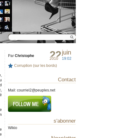
22
juin
Par
Christophe
2010
19:02
Corruption (sur les bords)
e,
Contact
u
nd
c,
Mail:
courriel2@peuples.net
té
ge
on
s'abonner
Wikio
re
de