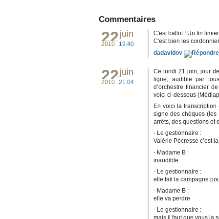
Commentaires
22
juin
C'est ballot ! Un fin limi
C'est bien les cordonnie
2010
19:40
dadavidov
22
juin
Ce lundi 21 juin, jour de
ligne, audible par tou
2010
21:04
d’orchestre financier 
voici ci-dessous (Médiapa
En voici la transcripti
signe des chèques (les 
arrêts, des questions et 
- Le gestionnaire :
Valérie Pécresse c’est l
- Madame B :
inaudible
- Le gestionnaire :
elle fait la campagne pou
- Madame B :
elle va perdre
- Le gestionnaire :
mais il faut que vous la 