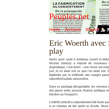
Peuples.net
Home
Archives
Blogroll
Eric Woerth avec 
play
Après avoir roulé à tombeau ouvert et défon
Nicolas Sarkozy a imposé de nouveaux us
dogmatique, c’est selon – une chose est cert
jour, et on allait voir ce que l’on allait voi
légitimée par la méthode, des usages pass
objectifs/résultats saisonnière.
Dans ce package décapotable, les cheveux au 
des genre entre pouvoir, finance politique e
élection au Fouquet’s.
L’intérêt collectif a naturellement été foulé 
à un champs de blé après la récolte. Seuls 