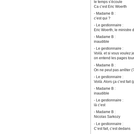
le temps s’écoule
Ca c’est Eric Woerth
- Madame B :
c’est qui ?
- Le gestionnaire :
Eric Woerth, le ministre
- Madame B :
inaudible
- Le gestionnaire :
Voilà. et si vous voulez j
on entend les pages tou
- Madame B :
On ne peut pas arrêter (
- Le gestionnaire :
Voilà. Alors ça c’est fait 
- Madame B :
inaudible
- Le gestionnaire :
là c’est
- Madame B :
Nicolas Sarkozy
- Le gestionnaire :
C’est fait, c’est dedans