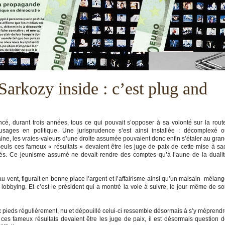
Sarkozy inside : c’est plug and
cé, durant trois années, tous ce qui pouvait s’opposer à sa volonté sur la rout
ages en politique. Une jurisprudence s’est ainsi installée : décomplexé o
aine, les vraies-valeurs d’une droite assumée pouvaient donc enfin s’étaler au gra
r. Seuls ces fameux « résultats » devaient être les juge de paix de cette mise à sa
és. Ce jeunisme assumé ne devait rendre des comptes qu’à l’aune de la duali
vent, figurait en bonne place l’argent et l’affairisme ainsi qu’un malsain mélan
t lobbying. Et c’est le président qui a montré la voie à suivre, le jour même de s
aux pieds régulièrement, nu et dépouillé celui-ci ressemble désormais à s’y méprend
ces fameux résultats devaient être les juge de paix, il est désormais question 