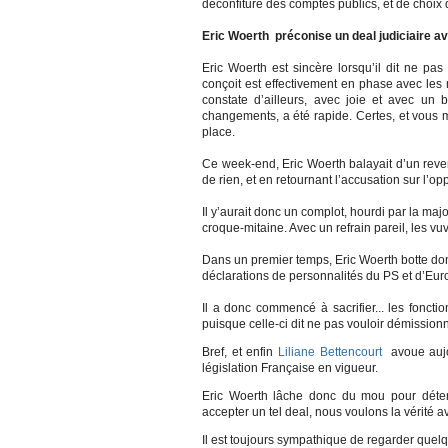
déconfiture des comptes publics, et de choix di
Eric Woerth préconise un deal judiciaire av
Eric Woerth est sincère lorsqu’il dit ne pas 
conçoit est effectivement en phase avec les
constate d’ailleurs, avec joie et avec un
changements, a été rapide. Certes, et vous 
place.
Ce week-end, Eric Woerth balayait d’un rever
de rien, et en retournant l’accusation sur l’o
Il y’aurait donc un complot, hourdi par la majo
croque-mitaine. Avec un refrain pareil, les v
Dans un premier temps, Eric Woerth botte do
déclarations de personnalités du PS et d’Eur
Il a donc commencé à sacrifier... les fonct
puisque celle-ci dit ne pas vouloir démissionn
Bref, et enfin
Liliane Bettencourt
avoue aujou
législation Française en vigueur.
Eric Woerth lâche donc du mou pour déte
accepter un tel deal, nous voulons la vérité 
Il est toujours sympathique de regarder quelq