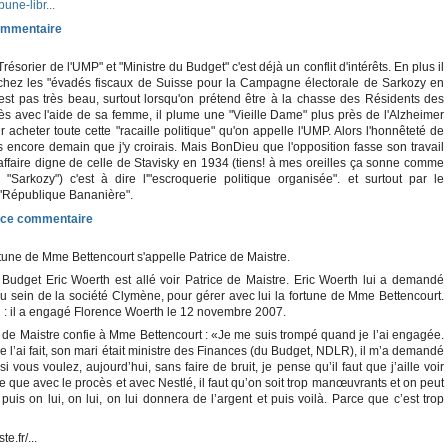
bune-libr...
ésorier de l'UMP" et "Ministre du Budget" c'est déjà un conflit d'intérêts. En plus il
 chez les "évadés fiscaux de Suisse pour la Campagne électorale de Sarkozy en
est pas très beau, surtout lorsqu'on prétend être à la chasse des Résidents des
rès avec l'aide de sa femme, il plume une "Vieille Dame" plus près de l'Alzheimer
 acheter toute cette "racaille politique" qu'on appelle l'UMP. Alors l'honnêteté de
s encore demain que j'y croirais. Mais BonDieu que l'opposition fasse son travail
 affaire digne de celle de Stavisky en 1934 (tiens! à mes oreilles ça sonne comme
"Sarkozy") c'est à dire l'"escroquerie politique organisée". et surtout par le
"République Bananière".
rtune de Mme Bettencourt s'appelle Patrice de Maistre.
 Budget Eric Woerth est allé voir Patrice de Maistre. Eric Woerth lui a demandé
 sein de la société Clymène, pour gérer avec lui la fortune de Mme Bettencourt.
i : il a engagé Florence Woerth le 12 novembre 2007.
e de Maistre confie à Mme Bettencourt : «Je me suis trompé quand je l’ai engagée.
 l’ai fait, son mari était ministre des Finances (du Budget, NDLR), il m’a demandé
si vous voulez, aujourd’hui, sans faire de bruit, je pense qu’il faut que j’aille voir
se que avec le procès et avec Nestlé, il faut qu’on soit trop manœuvrants et on peut
puis on lui, on lui, on lui donnera de l’argent et puis voilà. Parce que c’est trop
te.fr/...