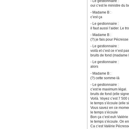
- Le gestionnaire :
oui c’est le ministre du 
- Madame B :
c’est ça
- Le gestionnaire :
il faut aussi l’aider. Le 
- Madame B :
(?) je fais pour Pécresse
- Le gestionnaire :
voilà et c’est ce n’est pa
bruits de fond (madame B
- Le gestionnaire :
alors
- Madame B :
(?) cette somme-là
- Le gestionnaire :
c’est le maximum légal.
bruits de fond (elle sig
Voilà. Voyez c’est 7 500 
le temps s’écoule (elle s
Vous savez en ce moment 
le temps s’écoule
Bon ça c’est euh Valérie
le temps s’écoule. On en
Ca c’est Valérie Pécress