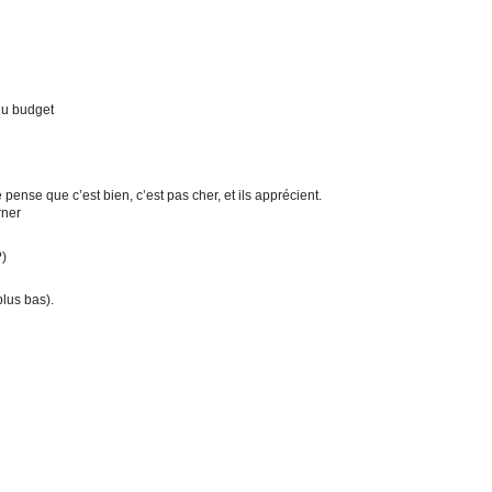
 du budget
e pense que c’est bien, c’est pas cher, et ils apprécient.
rner
?)
(plus bas).