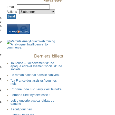
Newsletter
Email
:
Actions
:
la
Je
ux
se
nt
le
Derniers billets
Toulouse – l’achèvement d’une
époque et l’avilissement social d’une
ux
société
Le roman national dans le caniveau
t,
"La France des assistés" pour les
nuls
L'honneur de Luc Ferry, c'est le nôtre
la
Fernand Siré: hypervitesse !
Lettre ouverte aux candidats de
s
gauche
Il écrit pour rien