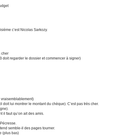
budget
troisième c’est Nicolas Sarkozy.
s cher
 doit regarder le dossier et commencer à signer)
ne vraisemblablement)
(il doit lui montrer le montant du chèque). C’est pas très cher.
igne).
il faut qu’on ait des amis.
 Pécresse.
tend semble-il des pages tourner.
e (plus bas)