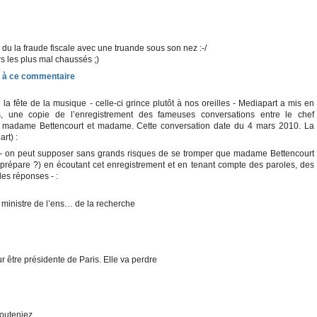
er du la fraude fiscale avec une truande sous son nez :-/
rs les plus mal chaussés ;)
 la fête de la musique - celle-ci grince plutôt à nos oreilles - Mediapart a mis en
s, une copie de l’enregistrement des fameuses conversations entre le chef
de madame Bettencourt et madame. Cette conversation date du 4 mars 2010. La
rt) :
on - on peut supposer sans grands risques de se tromper que madame Bettencourt
prépare ?) en écoutant cet enregistrement et en tenant compte des paroles, des
des réponses - :
a ministre de l’ens… de la recherche
r être présidente de Paris. Elle va perdre
souteniez