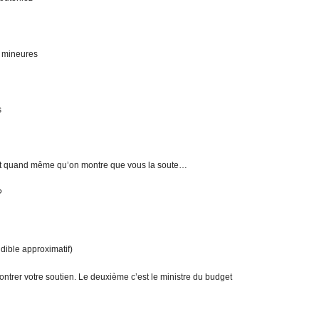
s mineures
s
faut quand même qu’on montre que vous la soute…
?
udible approximatif)
ontrer votre soutien. Le deuxième c’est le ministre du budget