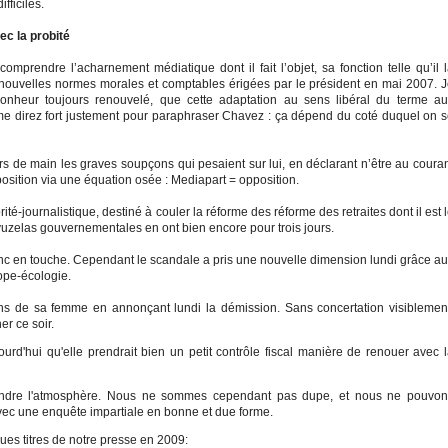
fficiles.
ec la probité
comprendre l’acharnement médiatique dont il fait l’objet, sa fonction telle qu’il 
 nouvelles normes morales et comptables érigées par le président en mai 2007. 
 bonheur toujours renouvelé, que cette adaptation au sens libéral du terme a
me direz fort justement pour paraphraser Chavez : ça dépend du coté duquel on 
s de main les graves soupçons qui pesaient sur lui, en déclarant n’être au coura
pposition via une équation osée : Mediapart = opposition.
rité-journalistique, destiné à couler la réforme des réforme des retraites dont il est 
uvuzelas gouvernementales en ont bien encore pour trois jours.
nc en touche. Cependant le scandale a pris une nouvelle dimension lundi grâce a
ope-écologie.
ions de sa femme en annonçant lundi la démission. Sans concertation visiblemen
er ce soir.
rd'hui qu'elle prendrait bien un petit contrôle fiscal manière de renouer avec 
ndre l'atmosphère. Nous ne sommes cependant pas dupe, et nous ne pouvon
avec une enquête impartiale en bonne et due forme.
ues titres de notre presse en 2009: