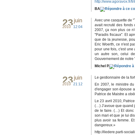
http://www.agoravox.fr/tri
BA
23
juin
Avec une casquette de "Tr
avait recruté des fonds
2010
12:04
2007, ça non plus ce n'
"Paradis fiscaux". Et ap
que de la jeunesse, pour
Eric Woerth, ce n'est pa
pour une fois, c'est une
un autre son, celui de 
Gouvernement de notre 
Michel P.
23
juin
Le gestionnaire de la fo
2010
21:12
En 2007, le ministre du
d'engager son épouse au
Patrice de Maistre a obé
Le 23 avril 2010, Patric
(…) J’avoue que quand je
de le faire. (…) Et donc 
son mari et que je lui di
plus avoir sa femme. Et 
dangereux.»
http://iledere.parti-socialis