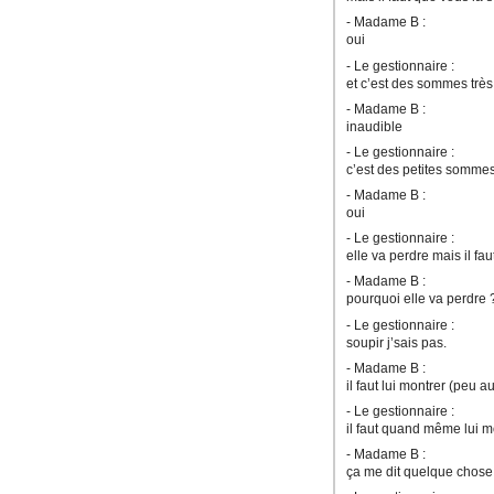
- Madame B :
oui
- Le gestionnaire :
et c’est des sommes trè
- Madame B :
inaudible
- Le gestionnaire :
c’est des petites somme
- Madame B :
oui
- Le gestionnaire :
elle va perdre mais il 
- Madame B :
pourquoi elle va perdre 
- Le gestionnaire :
soupir j’sais pas.
- Madame B :
il faut lui montrer (peu a
- Le gestionnaire :
il faut quand même lui m
- Madame B :
ça me dit quelque chose