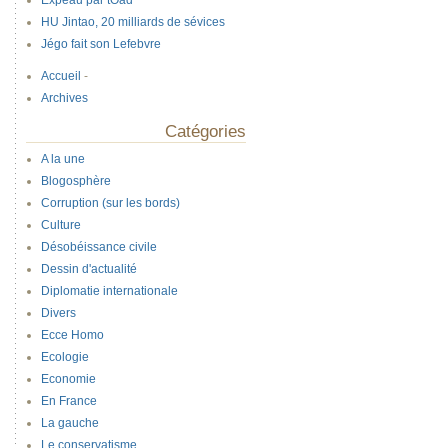
Expeau par tOad
HU Jintao, 20 milliards de sévices
Jégo fait son Lefebvre
Accueil
-
Archives
Catégories
A la une
Blogosphère
Corruption (sur les bords)
Culture
Désobéissance civile
Dessin d'actualité
Diplomatie internationale
Divers
Ecce Homo
Ecologie
Economie
En France
La gauche
Le conservatisme