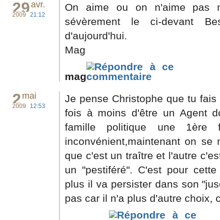
29
avr.
On aime ou on n'aime pas m
2009
21:12
sévèrement le ci-devant B
d'aujourd'hui.
Mag
mag
2
mai
Je pense Christophe que tu fais u
2009
12:53
fois à moins d'être un Agent 
famille politique une 1ère
inconvénient,maintenant on se 
que c'est un traître et l'autre c'
un "pestiféré". C'est pour cett
plus il va persister dans son "ju
pas car il n'a plus d'autre choix, 