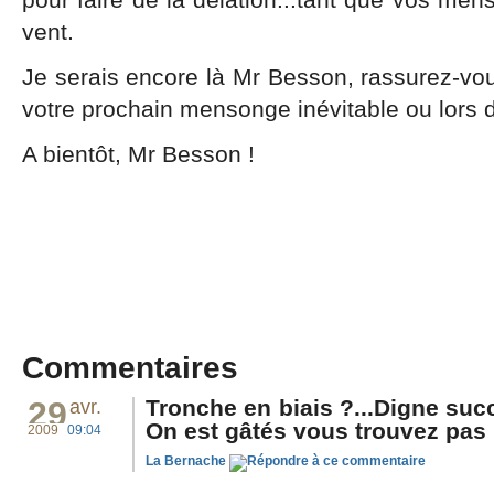
vent.
Je serais encore là Mr Besson, rassurez-vou
votre prochain mensonge inévitable ou lors d
A bientôt, Mr Besson !
Commentaires
29
Tronche en biais ?...Digne succe
avr.
On est gâtés vous trouvez pas ?
2009
09:04
La Bernache