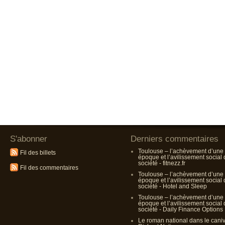
S'abonner
Derniers commentaires
Toulouse – l’achèvement d’une
Fil des billets
époque et l’avilissement social
société - fitnezz.fr
Fil des commentaires
Toulouse – l’achèvement d’une
époque et l’avilissement social
société - Hotel and Sleep
Toulouse – l’achèvement d’une
époque et l’avilissement social
société - Daily Finance Options
Le roman national dans le cani