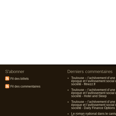
S'abonner
Derniers commentaires
Toulouse – l’achèvement d’une
Fil des billets
époque et l’avilissement social
société - fitnezz.fr
Fil des commentaires
Toulouse – l’achèvement d’une
époque et l’avilissement social
société - Hotel and Sleep
Toulouse – l’achèvement d’une
époque et l’avilissement social
société - Daily Finance Options
Le roman national dans le cani