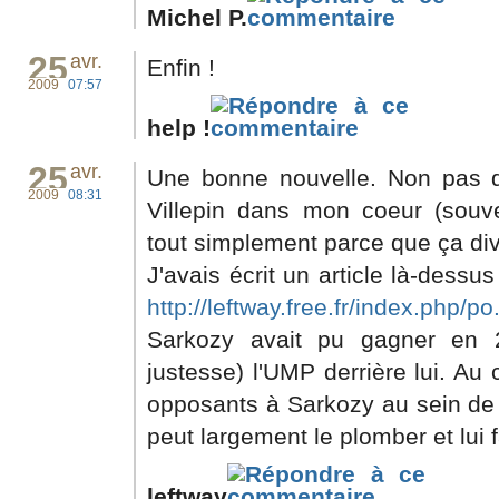
Michel P.
25
avr.
Enfin !
2009
07:57
help !
25
avr.
Une bonne nouvelle. Non pas 
2009
08:31
Villepin dans mon coeur (sou
tout simplement parce que ça divi
J'avais écrit un article là-dessu
http://leftway.free.fr/index.php/po.
Sarkozy avait pu gagner en 2
justesse) l'UMP derrière lui. Au 
opposants à Sarkozy au sein de 
peut largement le plomber et lui f
leftway