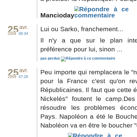
Mancioday
25
avr.
Lui ou Sarko, franchement...
2009
06:34
Il n'y a que sur le plan inte
préférence pour lui, sinon ...
pas perdus
25
avr.
Peu importe qui remplacera le "na
2009
07:26
pour la France c'est qu'on re
Républicaines. Il faut que cette 
Nickelés" foutent le camp.Des 
résoudre les problèmes écon
Pays. Napoléon a été le Bouche
Naboléon va en être le boucher 