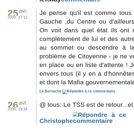
25
avr.
Je pense qu'il est comme tous l
2009
17:12
Gauche ,du Centre ou d'ailleur
On voit dans quel état ils ont
complètement de lui et des autre
au sommet ou descendre à la
problème de Citoyenne - je ne vot
en place ou en liste d'attente ! 
envers tous (il y en a d'honnête
et dont la Mafia gouvernementale 
La Bernache
26
avr.
@ tous: Le TSS est de retour...et 
2009
19:34
Christophe