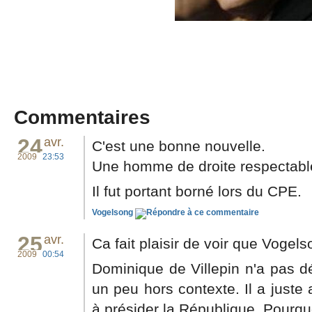
Commentaires
24
avr.
C'est une bonne nouvelle.
2009
23:53
Une homme de droite respectabl
Il fut portant borné lors du CPE.
Vogelsong
25
avr.
Ca fait plaisir de voir que Vogelso
2009
00:54
Dominique de Villepin n'a pas dé
un peu hors contexte. Il a juste a
à présider la République. Pourqu