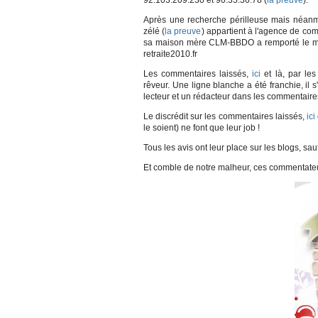
92.103.209.230 et 90.35.36.78 (
la preuve
).
Après une recherche périlleuse mais néanmo
zélé (
la preuve
) appartient à l'agence de c
sa maison mère CLM-BBDO a remporté le marc
retraite2010.fr
Les commentaires laissés,
ici
et là, par le
rêveur. Une ligne blanche a été franchie, il
lecteur et un rédacteur dans les commentaires
Le discrédit sur les commentaires laissés,
ici
le soient) ne font que leur job !
Tous les avis ont leur place sur les blogs, sa
Et comble de notre malheur, ces commentateu