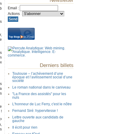
Newsletter
en
Email
:
eb
Actions
:
es
,
ue
s
un
ux
Derniers billets
Toulouse – l’achèvement d’une
époque et l’avilissement social d’une
société
as
Le roman national dans le caniveau
'a
es
"La France des assistés" pour les
nuls
L'honneur de Luc Ferry, c'est le nôtre
te
Fernand Siré: hypervitesse !
 !
Lettre ouverte aux candidats de
IP
gauche
u,
Il écrit pour rien
es