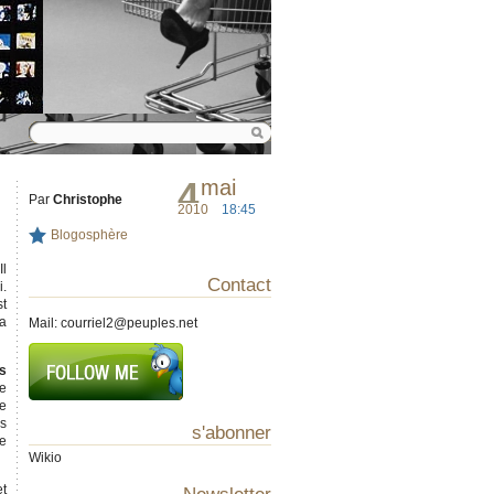
4
mai
Par
Christophe
2010
18:45
Blogosphère
Il
Contact
i.
st
la
Mail:
courriel2@peuples.net
us
se
de
es
s'abonner
ge
Wikio
et