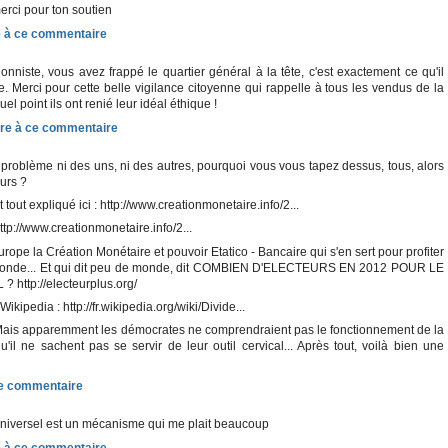
erci pour ton soutien
ionniste, vous avez frappé le quartier général à la tête, c'est exactement ce qu'il
. Merci pour cette belle vigilance citoyenne qui rappelle à tous les vendus de la
el point ils ont renié leur idéal éthique !
problème ni des uns, ni des autres, pourquoi vous vous tapez dessus, tous, alors
eurs ?
 tout expliqué ici : http://www.creationmonetaire.info/2...
ttp://www.creationmonetaire.info/2...
ope la Création Monétaire et pouvoir Etatico - Bancaire qui s'en sert pour profiter
monde... Et qui dit peu de monde, dit COMBIEN D'ELECTEURS EN 2012 POUR LE
http://electeurplus.org/
kipedia : http://fr.wikipedia.org/wiki/Divide...
ais apparemment les démocrates ne comprendraient pas le fonctionnement de la
il ne sachent pas se servir de leur outil cervical... Après tout, voilà bien une
universel est un mécanisme qui me plait beaucoup