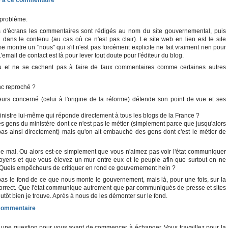
 problème.
es d'écrans les commentaires sont rédigés au nom du site gouvernemental, puis
 dans le contenu (au cas où ce n'est pas clair). Le site web en lien est le site
 montre un "nous" qui s'il n'est pas forcément explicite ne fait vraiment rien pour
L'email de contact est là pour lever tout doute pour l'éditeur du blog.
 jeu et ne se cachent pas à faire de faux commentaires comme certaines autres
onc reproché ?
eurs concerné (celui à l'origine de la réforme) défende son point de vue et ses
ministre lui-même qui réponde directement à tous les blogs de la France ?
es gens du ministère dont ce n'est pas le métier (simplement parce que jusqu'alors
pas ainsi directement) mais qu'on ait embauché des gens dont c'est le métier de
 le mal. Ou alors est-ce simplement que vous n'aimez pas voir l'état communiquer
toyens et que vous élevez un mur entre eux et le peuple afin que surtout on ne
Quels empêcheurs de critiquer en rond ce gouvernement hein ?
as le fond de ce que nous monte le gouvernement, mais là, pour une fois, sur la
 correct. Que l'état communique autrement que par communiqués de presse et sites
plutôt bien je trouve. Après à nous de les démonter sur le fond.
ai une question pour vous avant de commencer à échanger. Vous travaillez pour la