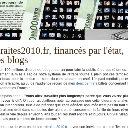
raites2010.fr, financés par l'état,
s blogs
on 100 millions d'euros de budget par an pour faire la publicité de ses réformes. 
ernant la mise à sac de notre système de retraite tourne à plein pot ces temps-c
 trop beau pour la remise en selle du commandant en chef. L'impact médiatique e
on efficacité, au vu de l'audience record de mes
deux
derniers
billets concernant 
sionner les Français.
compassionnel :
"vous allez travailler plus longtemps parce que vous vivrez pl
 vous le dit"
. On pourrait d'ailleurs noter au passage que cette fulgurante analy
n interlocuteur. Inutile de préciser que cette débâcle assumée n'est pas du tout 
éralisme droit dans ses bottes devraient plutôt consommer la faillite de leurs rêv
ein la vue depuis environ 5 ans tout en résistant encore et toujours. Un vrai villa
...mais pour combien de temps encore ?
ental sur le web est le site
retraites2010.fr
, avec son inévitable compte Twitter 