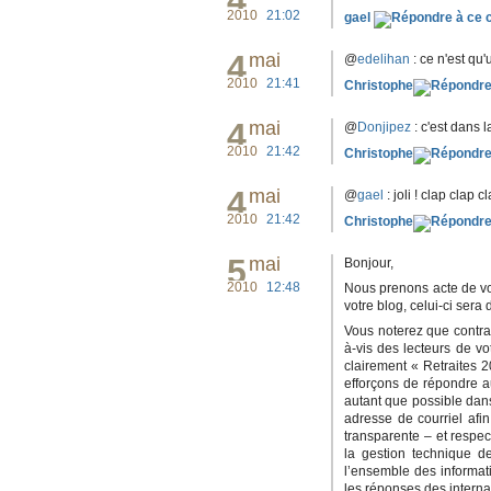
4
2010
21:02
gael
4
mai
@
edelihan
: ce n'est qu'
2010
21:41
Christophe
4
mai
@
Donjipez
: c'est dans 
2010
21:42
Christophe
4
mai
@
gael
: joli ! clap clap c
2010
21:42
Christophe
5
mai
Bonjour,
2010
12:48
Nous prenons acte de vo
votre blog, celui-ci sera 
Vous noterez que contra
à-vis des lecteurs de v
clairement « Retraites 
efforçons de répondre a
autant que possible dans
adresse de courriel afi
transparente – et respe
la gestion technique 
l’ensemble des informat
les réponses des interna