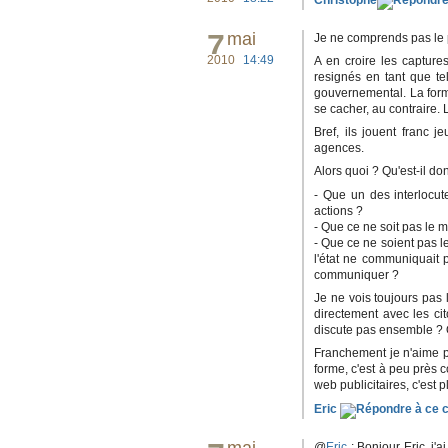
7
mai
Je ne comprends pas le
2010
14:49
A en croire les captur
resignés en tant que tel
gouvernemental. La forme
se cacher, au contraire. 
Bref, ils jouent franc
agences.
Alors quoi ? Qu'est-il d
- Que un des interlocut
actions ?
- Que ce ne soit pas le 
- Que ce ne soient pas l
l'état ne communiquait 
communiquer ?
Je ne vois toujours pas
directement avec les ci
discute pas ensemble ? 
Franchement je n'aime p
forme, c'est à peu près
web publicitaires, c'est 
Eric
@
Eric
: Bonjour Eric, j'