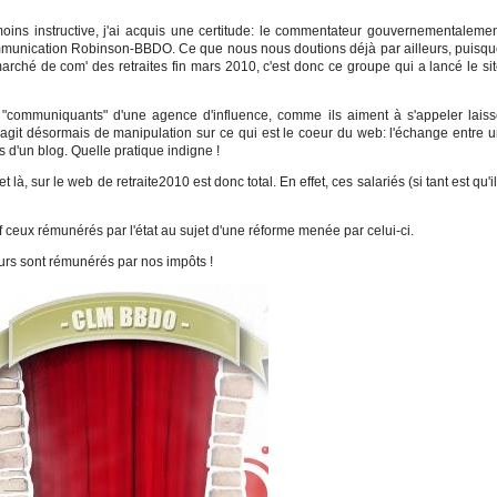
ins instructive, j'ai acquis une certitude: le commentateur gouvernementaleme
ommunication Robinson-BBDO. Ce que nous nous doutions déjà par ailleurs, puisq
hé de com' des retraites fin mars 2010, c'est donc ce groupe qui a lancé le si
s "communiquants" d'une agence d'influence, comme ils aiment à s'appeler lais
 s'agit désormais de manipulation sur ce qui est le coeur du web: l'échange entre 
 d'un blog. Quelle pratique indigne !
et là, sur le web de retraite2010 est donc total. En effet, ces salariés (si tant est qu'i
uf ceux rémunérés par l'état au sujet d'une réforme menée par celui-ci.
rs sont rémunérés par nos impôts !