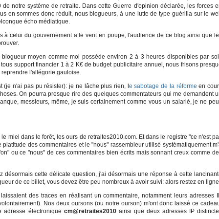
0 de notre système de retraite. Dans cette Guerre d'opinion déclarée, les forces 
s en sommes donc réduit, nous blogueurs, à une lutte de type guérilla sur le w
uelconque écho médiatique.
fs à celui du gouvernement a le vent en poupe, l'audience de ce blog ainsi que l
prouver.
 blogueur moyen comme moi possède environ 2 à 3 heures disponibles par soir
 tous support financier 1 à 2 K€ de budget publicitaire annuel, nous frisons presq
 reprendre l'allégorie gauloise.
t (je n'ai pas pu résister): je ne lâche plus rien, l
e sabotage de la réforme
en cour
des choses. On pourra presque rire des quelques commentateurs qui me demandent 
 manque, messieurs, même, je suis certainement comme vous un salarié, je ne pe
le miel dans le forêt, les ours de retraites2010.com. Et dans le registre "ce n'est p
nde platitude des commentaires et le "nous" rassembleur utilisé systématiquement m
ce "on" ou ce "nous" de ces commentaires bien écrits mais sonnant creux comme d
z désormais cette délicate question, j'ai désormais une réponse à cette lancinan
gueur de ce billet, vous devez être peu nombreux à avoir suivi: alors restez en ligne
laissaient des traces en réalisant un commentaire, notamment leurs adresses 
 (volontairement). Nos deux oursons (ou notre ourson) m'ont donc laissé ce cadea
 adresse électronique
cm@retraites2010
ainsi que deux adresses IP distinct