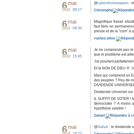
6
mai
@
cybershomosapien
: m
2010
09:17
Christophe
6
mai
Magnifique travail situat
faut faire en permanence
2010
09:30
presse et de la "com" à qu
rushes.infos
6
mai
Je ne comprends pas le 
que le problème est aill
2010
15:45
J'ai pourtant parfaitement
Et là NON DE DIEU !!! : h
Mais qui comprend en Eur
des peuples ? Peu de 
DIVIDENDE UNIVERSEL ? 
Dividende Universel sur Wi
IL SUFFIT DE VOTER ! M
démocratie ? A moins qu'
hypothèse valable !
Galuel
6
mai
@
Galuel
: le dividende 
2010
18:22
Christophe