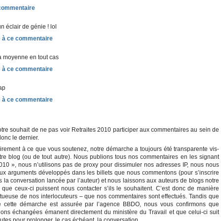
un éclair de génie ! lol
la moyenne en tout cas
lap
tre souhait de ne pas voir Retraites 2010 participer aux commentaires au sein de
donc le dernier.
irement à ce que vous soutenez, notre démarche a toujours été transparente vis-
otre blog (ou de tout autre). Nous publions tous nos commentaires en les signant
2010 », nous n’utilisons pas de proxy pour dissimuler nos adresses IP, nous nous
ux arguments développés dans les billets que nous commentons (pour s’inscrire
 la conversation lancée par l’auteur) et nous laissons aux auteurs de blogs notre
n que ceux-ci puissent nous contacter s’ils le souhaitent. C’est donc de manière
ctueuse de nos interlocuteurs – que nos commentaires sont effectués. Tandis que
de cette démarche est assurée par l’agence BBDO, nous vous confirmons que
ions échangées émanent directement du ministère du Travail et que celui-ci suit
utes pour prolonger, le cas échéant, la conversation.