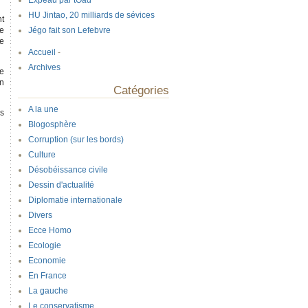
Expeau par tOad
HU Jintao, 20 milliards de sévices
nt
ue
Jégo fait son Lefebvre
te
Accueil
-
Archives
se
un
Catégories
A la une
ls
Blogosphère
Corruption (sur les bords)
Culture
Désobéissance civile
Dessin d'actualité
Diplomatie internationale
Divers
Ecce Homo
Ecologie
Economie
En France
La gauche
Le conservatisme