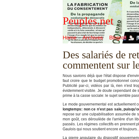
Peuples.net
Home
Archives
Blogroll
Des salariés de ret
commentent sur le
Nous savions déjà que l'état dispose d'envir
faut croire que le budget promotionnel conc
Publicité par-ci, vidéos par là, rien n'est
évidemment visible. Je doute cependant de s
prime à la casse sociale: le sujet semble pas
Le mode gouvernemental est actuellement 
longtemps: non ce n'est pas sale, puisqu'on
repose sur une culpabilisation assumée de so
mon goût, ces déroulède de l'arrière d'un lib
passés. Les régimes collectifs en prennent pl
Gaulois qui nous soutient encore et toujours
La pierre angulaire du dispositif gouvernem