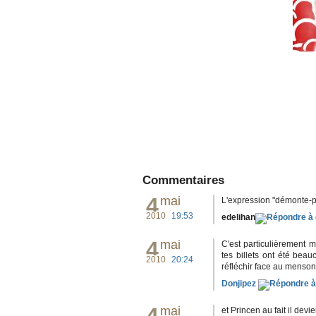
Commentaires
4
mai
L'expression "démonte-pn
2010
19:53
edelihan
4
mai
C'est particulièrement 
tes billets ont été bea
2010
20:24
réfléchir face au mensong
Donjipez
mai
et Princen au fait il devi