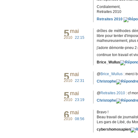
Cordialement,
Retraites 2010
Retraites 2010
5
mai
drôles de méthodes dém
libre pour tenter d'impos
2010
22:15
malheureusement, plus ri
j'adore démonte-pneu 2.
continue ton travail et vi
Brice_Wullus
5
mai
@
Brice_Wullus
: merci 
2010
22:31
Christophe
5
mai
@
Retraites 2010
: cf mon
2010
23:19
Christophe
6
mai
Bravo !
Beau travail de journalis
2010
08:56
Les gars de Libé, du Mon
cybershomosapien