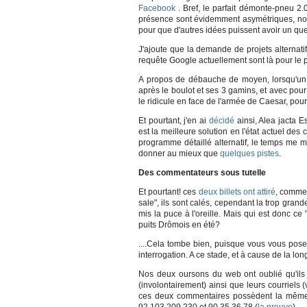
Facebook
. Bref, le parfait démonte-pneu 2.
présence sont évidemment asymétriques, nou
pour que d'autres idées puissent avoir un q
J'ajoute que la demande de projets alternati
requête Google actuellement sont là pour le 
A propos de débauche de moyen, lorsqu'un
après le boulot et ses 3 gamins, et avec pour
le ridicule en face de l'armée de Caesar, pour
Et pourtant, j'en ai
décidé
ainsi, Alea jacta Es
est la meilleure solution en l'état actuel 
programme détaillé alternatif, le temps me
donner au mieux que
quelques pistes
.
Des commentateurs sous tutelle
Et pourtant! ces
deux billets
ont attiré
, comme 
sale", ils sont calés, cependant la trop gra
mis la puce à l'oreille. Mais qui est donc 
puits Drômois en été?
....Cela tombe bien, puisque vous vous pose
interrogation. A ce stade, et à cause de la lon
Nos deux oursons du web ont oublié qu'ils 
(involontairement) ainsi que leurs courriels
ces deux commentaires possèdent la même