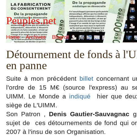
Peuples.net
Home
Archives
Blogroll
Détournement de fonds à 
en panne
Suite à mon précédent
billet
concernant u
l'ordre de 15 M€ (source l'express) au s
UIMM. Le Monde a
indiqué
hier que deux
siège de L'UIMM.
Son Patron ,
Denis Gautier-Sauvagnac
ga
sujet de ces détournements de fond qui ont
2007 à l'insu de son Organisation.