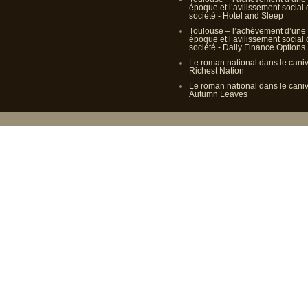
époque et l’avilissement social
société - Hotel and Sleep
Toulouse – l’achèvement d’une
époque et l’avilissement social
société - Daily Finance Options
Le roman national dans le cani
Richest Nation
Le roman national dans le cani
Autumn Leaves
Propulsé p