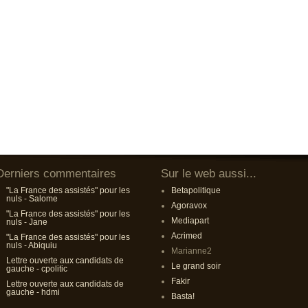
Derniers commentaires
Sur le web aussi...
"La France des assistés" pour les
Betapolitique
nuls - Salome
Agoravox
"La France des assistés" pour les
Mediapart
nuls - Jane
Acrimed
"La France des assistés" pour les
nuls - Abiquiu
Marianne2
Lettre ouverte aux candidats de
Le grand soir
gauche - cpolitic
Fakir
Lettre ouverte aux candidats de
gauche - hdmi
Basta!