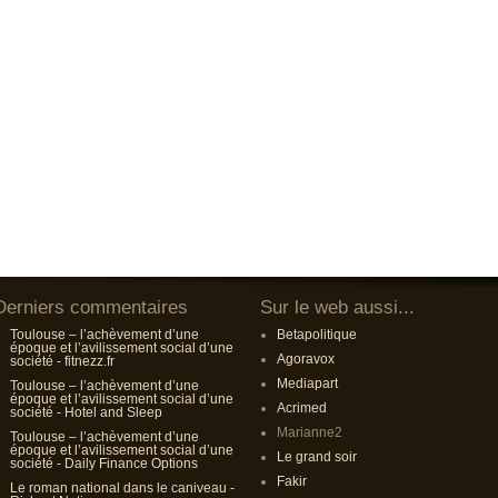
Derniers commentaires
Sur le web aussi...
Toulouse – l’achèvement d’une
Betapolitique
époque et l’avilissement social d’une
Agoravox
société - fitnezz.fr
Mediapart
Toulouse – l’achèvement d’une
époque et l’avilissement social d’une
Acrimed
société - Hotel and Sleep
Marianne2
Toulouse – l’achèvement d’une
époque et l’avilissement social d’une
Le grand soir
société - Daily Finance Options
Fakir
Le roman national dans le caniveau -