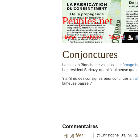
Peuples.net
Home
Archives
Blogroll
Conjonctures
La maison Blanche ne voit pas
le chômage ba
Le président Sarkozy, quant à lui pense que c
Y'a t'il eu des consignes pour continuer à
tra
fameuse baisse ?
Commentaires
14
fév.
@Christophe J'ai vu qu