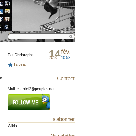
14
fév.
Par
Christophe
2010
10:53
Le zinc
te
Contact
Mail:
courriel2@peuples.net
s'abonner
Wikio