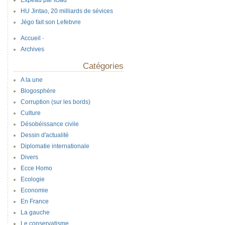
Expeau par tOad
HU Jintao, 20 milliards de sévices
Jégo fait son Lefebvre
Accueil
-
Archives
Catégories
A la une
Blogosphère
Corruption (sur les bords)
Culture
Désobéissance civile
Dessin d'actualité
Diplomatie internationale
Divers
Ecce Homo
Ecologie
Economie
En France
La gauche
Le conservatisme