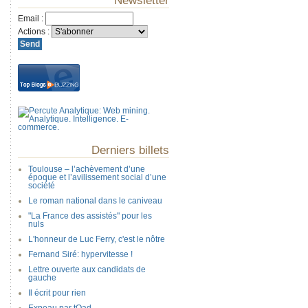
Newsletter
Email
:
Actions
:
Derniers billets
Toulouse – l’achèvement d’une
époque et l’avilissement social d’une
société
Le roman national dans le caniveau
"La France des assistés" pour les
nuls
L'honneur de Luc Ferry, c'est le nôtre
Fernand Siré: hypervitesse !
Lettre ouverte aux candidats de
gauche
Il écrit pour rien