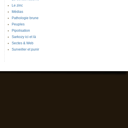
Le zinc
Médias
Pathologie brune
Peuples
Pipolisation
Sarkozy ici et là
Sectes & Web
Surveiller et punir