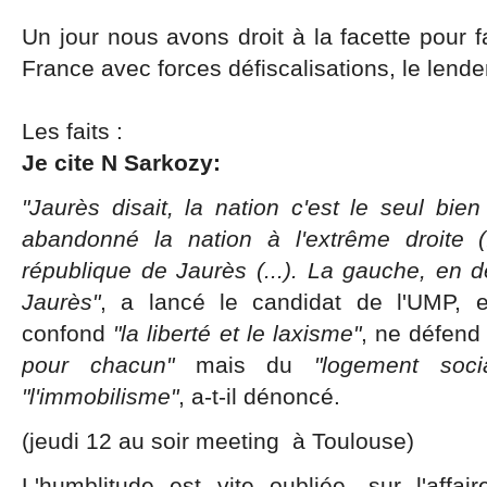
Un jour nous avons droit à la facette pour fa
France avec forces défiscalisations, le lend
Les faits :
Je cite N Sarkozy:
"Jaurès disait, la nation c'est le seul bi
abandonné la nation à l'extrême droite (
république de Jaurès (...). La gauche, en dév
Jaurès"
, a lancé le candidat de l'UMP, 
confond
"la liberté et le laxisme"
, ne défend
pour chacun"
mais du
"logement soci
"l'immobilisme"
, a-t-il dénoncé.
(jeudi 12 au soir meeting à Toulouse)
L'humblitude est vite oubliée, sur l'affa