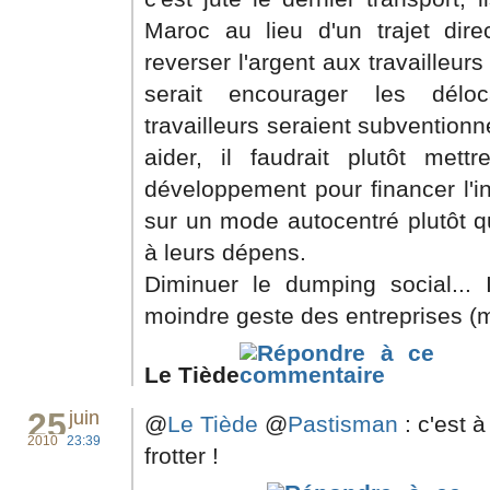
Maroc au lieu d'un trajet dire
reverser l'argent aux travailleur
serait encourager les déloc
travailleurs seraient subventionn
aider, il faudrait plutôt me
développement pour financer l'in
sur un mode autocentré plutôt qu
à leurs dépens.
Diminuer le dumping social... 
moindre geste des entreprises 
Le Tiède
25
juin
@
Le Tiède
@
Pastisman
: c'est à
2010
23:39
frotter !