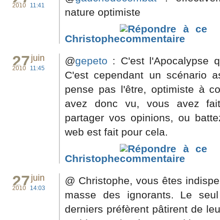
2010
11:41
nature optimiste
Christophe
27
juin
@
gepeto
: C'est l'Apocalypse 
2010
11:45
C'est cependant un scénario as
pense pas l'être, optimiste à 
avez donc vu, vous avez fait
partager vos opinions, ou batt
web est fait pour cela.
Christophe
27
juin
@ Christophe, vous êtes indispen
2010
14:03
masse des ignorants. Le seul
derniers préfèrent pâtirent de le