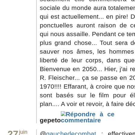
sociale du monde aura totalemen
qui est actuellement... en pire! 
ponctuelles auront raison de c
qui nous assaille. Pendant ce tem
plus grand chose... Tout sera dé
sauver nos âmes, les hommes 
liberté de leur corps, dans que
Bienvenue en 2050... Hier, j'ai re
R. Fleischer... ça se passe en 2
1970!!!! Effarant, à croire que no
sont basés sur le film pour él
plan.... A voir et revoir, à faire dé
gepeto
27
juin
@
gauchedecombat
: effective