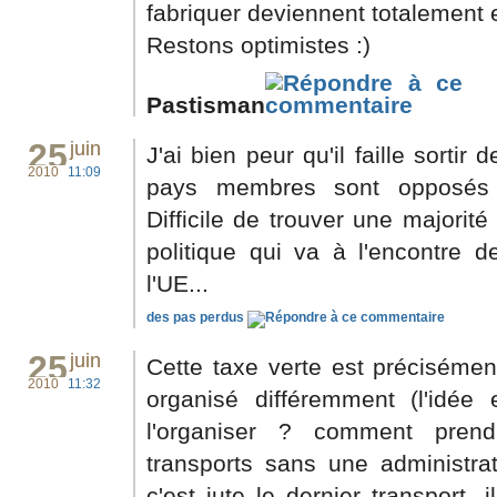
fabriquer deviennent totalement e
Restons optimistes :)
Pastisman
25
juin
J'ai bien peur qu'il faille sorti
2010
11:09
pays membres sont opposés à
Difficile de trouver une majorit
politique qui va à l'encontre d
l'UE...
des pas perdus
25
juin
Cette taxe verte est précisémen
2010
11:32
organisé différemment (l'idé
l'organiser ? comment pren
transports sans une administrat
c'est jute le dernier transport, 