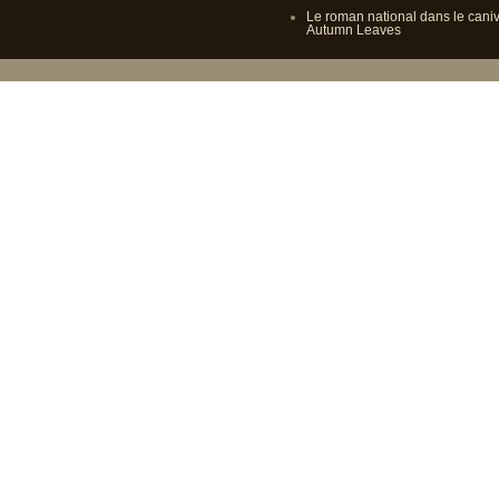
Le roman national dans le cani
Autumn Leaves
Propulsé p