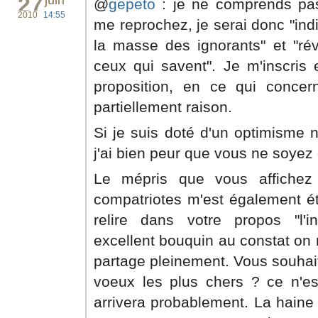
27
juin
@
gepeto
: je ne comprends pa
2010
14:55
me reprochez, je serai donc "indi
la masse des ignorants" et "rév
ceux qui savent". Je m'inscris 
proposition, en ce qui conce
partiellement raison.
Si je suis doté d'un optimisme n
j'ai bien peur que vous ne soyez 
Le mépris que vous affichez
compatriotes m'est également étr
relire dans votre propos "l'in
excellent bouquin au constat on 
partage pleinement. Vous souhai
voeux les plus chers ? ce n'e
arrivera probablement. La haine