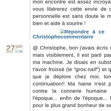
mon encontre est assez incroya
vous libérerez cette envie de c
personnelle est sans doute le me
bien et aide à sourire !
Christophe
27
juin
@ Christophe, bon j'avais écris
2010
17:06
mais visiblement, il est parti par
ma machine. Je disais en subst
t'avoir froissé (le "gros naïf") et
que je déplore chez moi, ton
continuation!! Ma haine n'est p
contre la connerie humaine 
l'époque... enfin de l'époque...
pour le plus grand bonheur de se