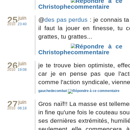
Christophe
25
juin
@
des pas perdus
: je connais ta 
2010
23:40
il faut la jouer en finesse, tu
grattes, tu grattes...
Christophe
26
juin
je te trouve bien optimiste, eff
2010
19:08
car je en pense pas que l'actio
comme l'action syndicale, vienne 
gauchedecombat
27
juin
Gros naïf!! La masse est tellemen
2010
08:18
in fine qu'une fois le couteau so
ses dernières extrémités, humiliée
seulement elle commencera à r