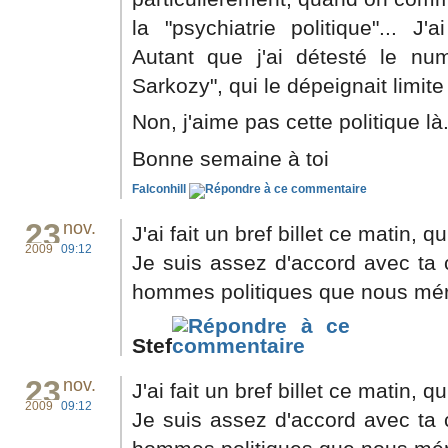
la "psychiatrie politique"... J'
Autant que j'ai détesté le nu
Sarkozy", qui le dépeignait limit
Non, j'aime pas cette politique là.
Bonne semaine à toi
Falconhill
23
nov.
J'ai fait un bref billet ce matin, 
2009
09:12
Je suis assez d'accord avec ta 
hommes politiques que nous mér
Stef
23
nov.
J'ai fait un bref billet ce matin, 
2009
09:12
Je suis assez d'accord avec ta 