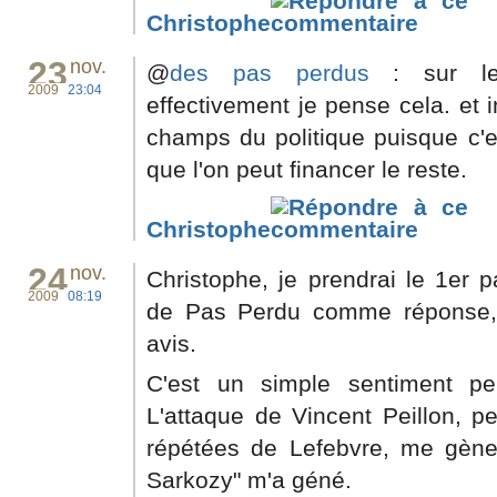
Christophe
23
nov.
@
des pas perdus
: sur le
2009
23:04
effectivement je pense cela. et 
champs du politique puisque c'es
que l'on peut financer le reste.
Christophe
24
nov.
Christophe, je prendrai le 1er
2009
08:19
de Pas Perdu comme réponse,
avis.
C'est un simple sentiment p
L'attaque de Vincent Peillon, p
répétées de Lefebvre, me gène.
Sarkozy" m'a géné.