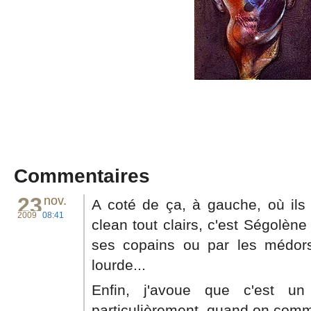
Commentaires
23
nov.
A coté de ça, à gauche, où ils
2009
08:41
clean tout clairs, c'est Ségolèn
ses copains ou par les médors
lourde...
Enfin, j'avoue que c'est u
particulièrement, quand on comm