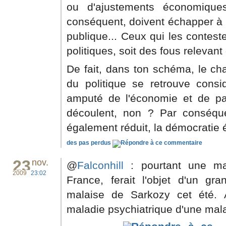
ou d'ajustements économique
conséquent, doivent échapper à 
publique... Ceux qui les contest
politiques, soit des fous relevant 
De fait, dans ton schéma, le ch
du politique se retrouve consid
amputé de l'économie et de p
découlent, non ? Par conséquen
également réduit, la démocratie 
des pas perdus
23
nov.
@
Falconhill
: pourtant une ma
2009
23:02
France, ferait l'objet d'un gr
malaise de Sarkozy cet été. 
maladie psychiatrique d'une mal