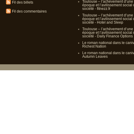
Toulouse – l’achèvement d’une
Fil des billets
époque et l’avilissement social
société - fitnezz.fr
Fil des commentaires
Toulouse – l’achèvement d’une
époque et l’avilissement social
société - Hotel and Sleep
Toulouse – l’achèvement d’une
époque et l’avilissement social
société - Daily Finance Options
Le roman national dans le cani
Richest Nation
Le roman national dans le cani
Autumn Leaves
Propulsé p