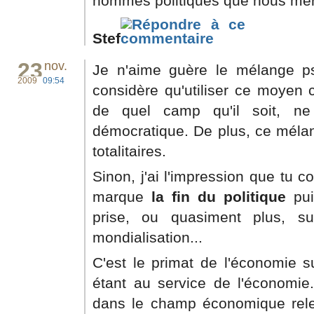
hommes politiques que nous mér
Stef
23
nov.
Je n'aime guère le
mélange psy
2009
09:54
considère qu'utiliser ce moyen 
de quel camp qu'il soit, ne
démocratique. De plus, ce mélan
totalitaires.
Sinon, j'ai l'impression que tu 
marque
la fin du politique
pui
prise, ou quasiment plus, s
mondialisation...
C'est le primat de l'économie su
étant au service de l'économie.
dans le champ économique rele