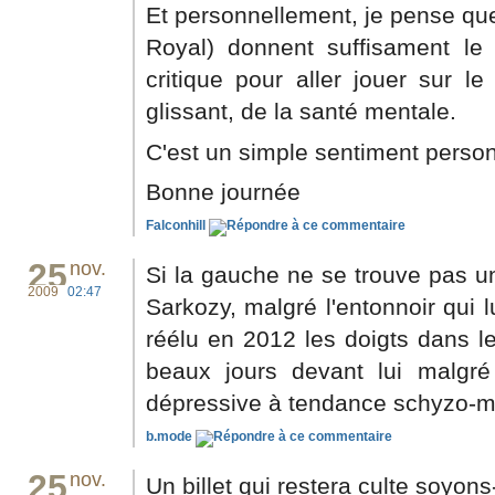
Et personnellement, je pense que
Royal) donnent suffisament le 
critique pour aller jouer sur le
glissant, de la santé mentale.
C'est un simple sentiment person
Bonne journée
Falconhill
25
nov.
Si la gauche ne se trouve pas u
2009
02:47
Sarkozy, malgré l'entonnoir qui l
réélu en 2012 les doigts dans le
beaux jours devant lui malgr
dépressive à tendance schyzo-m
b.mode
25
nov.
Un billet qui restera culte soyons