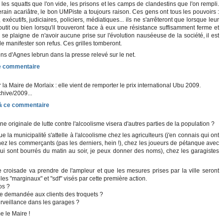
, les squatts que l'on vide, les prisons et les camps de clandestins que l'on rempli.
erain acariâtre, le bon UMPiste a toujours raison. Ces gens ont tous les pouvoirs :
 exécutifs, judiciaires, policiers, médiatiques... ils ne s'arrêteront que lorsque leur
boutit ou bien lorsqu'il trouveront face à eux une résistance suffisamment ferme et
se plaigne de n'avoir aucune prise sur l'évolution nauséeuse de la société, il est
e manifester son refus. Ces grilles tomberont.
ions d'Agnes lebrun dans la presse relevé sur le net.
 la Maire de Morlaix : elle vient de remporter le prix international Ubu 2009.
chive/2009...
 originale de lutte contre l'alcoolisme visera d'autres parties de la population ?
ue la municipalité s'attelle à l'alcoolisme chez les agriculteurs (j'en connais qui ont
ez les commerçants (pas les derniers, hein !), chez les joueurs de pétanque avec
 qui sont bourrés du matin au soir, je peux donner des noms), chez les garagistes
e croisade va prendre de l'ampleur et que les mesures prises par la ville seront
les "marginaux" et "sdf" visés par cette première action.
os ?
le demandée aux clients des troquets ?
veillance dans les garages ?
 le Maire !