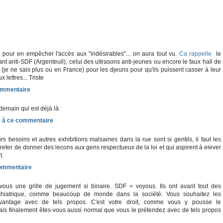
c pour en empêcher l'accès aux "indésirables"... on aura tout vu.
Ca rappelle
le
nt anti-SDF (Argenteuil), celui des ultrasons anti-jeunes ou encore le faux hall de
lé (je ne sais plus ou en France) pour les djeuns pour qu'ils puissent casser à leur
 lettres... Triste
 demain qui est déjà là.
rs besoins et autres exhibitions malsaines dans la rue sont si gentils, il faut les
rreter de donner des lecons aux gens respectueux de la loi et qui aspirent à elever
t.
ous une grille de jugement si binaire. SDF = voyous. Ils ont avant tout des
chiatrique, comme beaucoup de monde dans la société. Vous souhaitez les
avantage avec de tels propos. C'est votre droit, comme vous y pousse le
is finalement êtes-vous aussi normal que vous le prétendez avec de tels propos