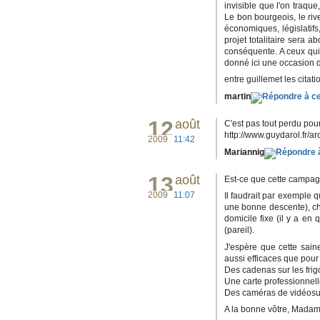
invisible que l'on traque
Le bon bourgeois, le riv
économiques, législatifs,
projet totalitaire sera a
conséquente. A ceux qui 
donné ici une occasion d
entre guillemet les citat
martin
12
août
C'est pas tout perdu pour
http://www.guydarol.fr/ar
2009
11:42
Mariannig
13
août
Est-ce que cette campagne
2009
11:07
Il faudrait par exemple q
une bonne descente), ch
domicile fixe (il y a en
(pareil).
J'espère que cette sain
aussi efficaces que pour 
Des cadenas sur les frig
Une carte professionnel
Des caméras de vidéosur
A la bonne vôtre, Madame