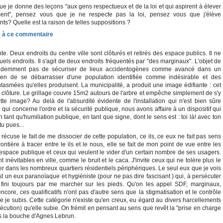
 je donne des leçons "aux gens respectueux et de la loi et qui aspirent à élever
ment", pensez vous que je ne respecte pas la loi, pensez vous que j'élève
ts? Quelle est la raison de telles suppositions ?
nte. Deux endroits du centre ville sont clôturés et retirés des espace publics. Il ne
uels endroits. Il s'agit de deux endroits fréquentés par "des marginaux". L'objet de
 évidemment pas de sécuriser de lieux accidentogènes comme avancé dans un
en de se débarrasser d'une population identifiée comme indésirable et des
tasmées qu'elles produisent. La municipalité, a produit une image édifiante : cet
 clôture. Le grillage couvre 15m2 autours de l'arbre et empêche simplement de s'y
tte image? Au delà de l'absurdité évidente de l'installation qui n'est bien sûre
 qui concerne l'ordre et la sécurité publique, nous avons affaire à un dispositif qui
 tant qu'humiliation publique, en tant que signe, dont le sens est : toi là! avec ton
tu pues...
récuse le fait de me dissocier de cette population, ce ils, ce eux ne fait pas sens
rontière à tracer entre le ils et le nous, elle se fait de mon point de vue entre les
'espace publique et ceux qui veulent le vider d'un certain nombre de ses usagers.
t inévitables en ville, comme le bruit et le caca. J'invite ceux qui ne tolère plus le
aller dans les nombreux quartiers résidentiels périphériques. Le seul eux que je vois
st un eux paranoïaque et hygiéniste (pour ne pas dire fascisant ) qui, à persécuter
fini toujours par me marcher sur les pieds. Qu'on les appel SDF, marginaux,
core, ces qualificatifs n'ont pas d'autre sens que la stigmatisation et le contrôle
que je subis. Cette catégorie n'existe qu'en creux, eu égard au divers harcellements
sécution) qu'elle subie. On frémit en pensant au sens que revêt la "prise en charge
s la bouche d'Agnes Lebrun.