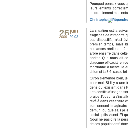
Pourquoi pensez vous que
leurs enfants correcte
incorrectement mes enfan
Christophe
26
juin
La situation est la suiva
s'agit pas de n'importe q
2009
20:03
ces dispositifs, n'est
premier temps, mais bi
nuisances réelles ou fan
arbre enserré dans cette
abriter. Que nous dit ce
d'aucune efficacité en ce
fonctionne à merveille en
chien et ta 8.6, casse toi 
Qu'on s'entende bien, je 
pour moi. Si il y a une f
gens qui existent dans l
Les conflits d'usages son
bruit et l'odeur à s'inst
révélé dans cet affaire e
son ennemi imaginaire 
démuni ou que sais je en
social qu'ils visent. Et 
(pour ne pas dire la per
de ces populations" dan