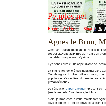
Peuples.net
Home
Archives
Blogroll
Agnes le Brun, Ma
C'est sans aucun doute un des reflets les plus
ses concitoyens SDF. Elle vient dans un premi
morlaisiens ne puissent s'y réunir.
Il y'a sans doute eu un appel d'offre pour cela
La mairie reproche à ses habitants sans-abr
Morlaix Agnes Le Brun, divers droite, rajou
population s'alcoolise du matin au soir
profondément
»
Le généticien
Albert Jacquart
(présent sur l
jamais vu cela. C'est inimaginable.
»
Alors, je m'adresse à vous, maintenant Agnès
psychiatriques de notre pays: cela m'indis