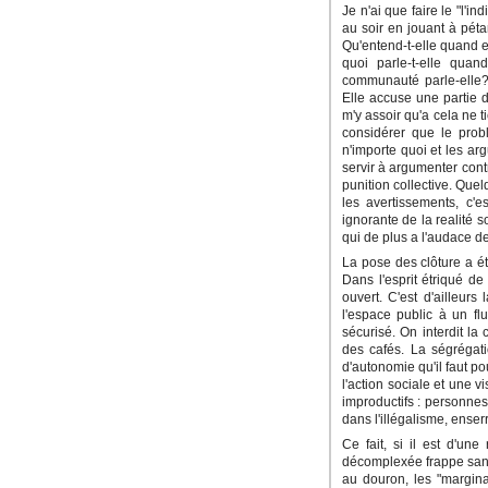
Je n'ai que faire le "l'i
au soir en jouant à pét
Qu'entend-t-elle quand e
quoi parle-t-elle qua
communauté parle-elle?
Elle accuse une partie 
m'y assoir qu'a cela ne t
considérer que le probl
n'importe quoi et les ar
servir à argumenter con
punition collective. Quel
les avertissements, c'e
ignorante de la realité s
qui de plus a l'audace d
La pose des clôture a ét
Dans l'esprit étriqué d
ouvert. C'est d'ailleurs
l'espace public à un f
sécurisé. On interdit l
des cafés. La ségrégati
d'autonomie qu'il faut po
l'action sociale et une 
improductifs : personnes
dans l'illégalisme, enserr
Ce fait, si il est d'un
décomplexée frappe sans 
au douron, les "margina