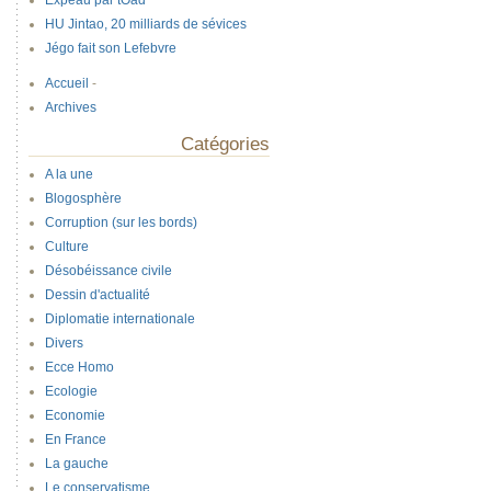
Expeau par tOad
HU Jintao, 20 milliards de sévices
Jégo fait son Lefebvre
Accueil
-
Archives
Catégories
A la une
Blogosphère
Corruption (sur les bords)
Culture
Désobéissance civile
Dessin d'actualité
Diplomatie internationale
Divers
Ecce Homo
Ecologie
Economie
En France
La gauche
Le conservatisme