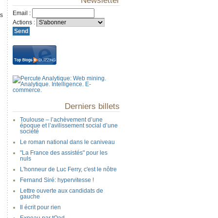
Newsletter
Email
:
rs
Actions
:
Derniers billets
Toulouse – l’achèvement d’une
époque et l’avilissement social d’une
société
Le roman national dans le caniveau
"La France des assistés" pour les
nuls
L'honneur de Luc Ferry, c'est le nôtre
Fernand Siré: hypervitesse !
Lettre ouverte aux candidats de
gauche
Il écrit pour rien