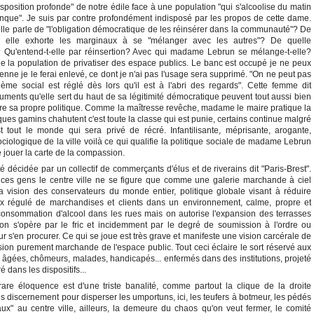
ndisposition profonde" de notre édile face à une population "qui s'alcoolise du matin
anque". Je suis par contre profondément indisposé par les propos de cette dame.
lle parle de "l'obligation démocratique de les réinsérer dans la communauté"? De
nd elle exhorte les marginaux à se "mélanger avec les autres"? De quelle
 Qu'entend-t-elle par réinsertion? Avec qui madame Lebrun se mélange-t-elle?
de la population de privatiser des espace publics. Le banc est occupé je ne peux
ienne je le ferai enlevé, ce dont je n'ai pas l'usage sera supprimé. "On ne peut pas
ème social est réglé dès lors qu'il est à l'abri des regards". Cette femme dit
guments qu'elle sert du haut de sa légitimité démocratique peuvent tout aussi bien
tre sa propre politique. Comme la maîtresse revêche, madame le maire pratique la
ques gamins chahutent c'est toute la classe qui est punie, certains continue malgré
st tout le monde qui sera privé de récré. Infantilisante, méprisante, arogante,
ociologique de la ville voilà ce qui qualifie la politique sociale de madame Lebrun
e jouer la carte de la compassion.
é décidée par un collectif de commerçants d'élus et de riverains dit "Paris-Brest".
e ces gens le centre ville ne se figure que comme une galerie marchande à ciel
 la vision des conservateurs du monde entier, politique globale visant à réduire
lux régulé de marchandises et clients dans un environnement, calme, propre et
a consommation d'alcool dans les rues mais on autorise l'expansion des terrasses
on s'opère par le fric et incidemment par le degré de soumission à l'ordre ou
ur s'en procurer. Ce qui se joue est très grave et manifeste une vision carcérale de
vision purement marchande de l'espace public. Tout ceci éclaire le sort réservé aux
 âgées, chômeurs, malades, handicapés... enfermés dans des institutions, projeté
é dans les dispositifs...
e rare éloquence est d'une triste banalité, comme partout la clique de la droite
discernement pour disperser les umportuns, ici, les teufers à botmeur, les pédés
ux" au centre ville, ailleurs, la demeure du chaos qu'on veut fermer, le comité