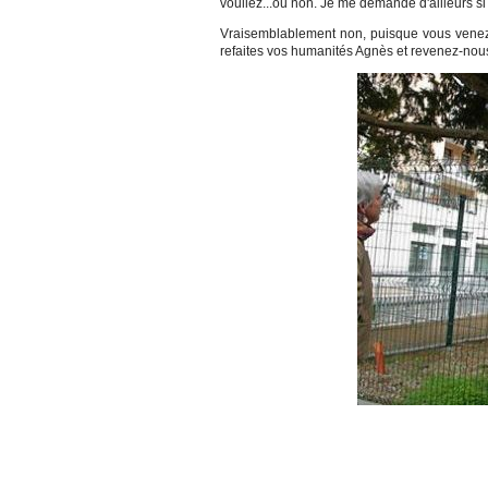
vouliez...ou non. Je me demande d'ailleurs s
Vraisemblablement non, puisque vous venez 
refaites vos humanités Agnès et revenez-no