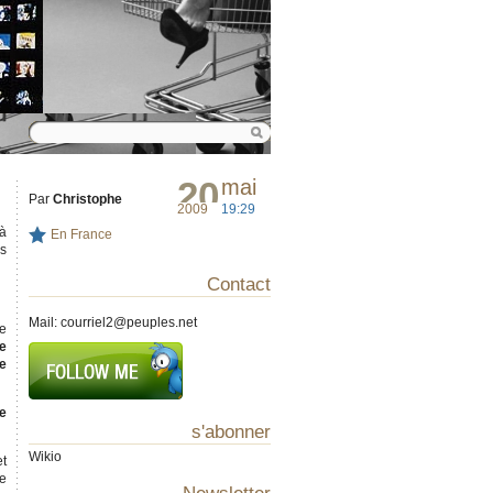
20
mai
Par
Christophe
2009
19:29
 à
En France
es
Contact
Mail:
courriel2@peuples.net
de
e
e
re
s'abonner
Wikio
et
le