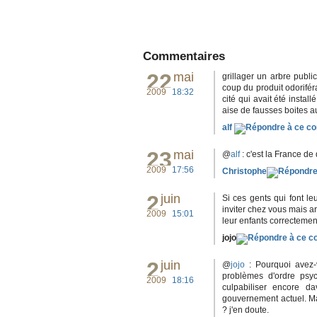
Commentaires
22
mai
grillager un arbre publi
coup du produit odoriféra
2009
18:32
cité qui avait été instal
aise de fausses boites aux
alf
23
mai
@
alf
: c'est la France de
2009
17:56
Christophe
2
juin
Si ces gents qui font leu
inviter chez vous mais a
2009
15:01
leur enfants correctemen
jojo
2
juin
@
jojo
: Pourquoi avez-v
problèmes d'ordre psy
2009
18:16
culpabiliser encore d
gouvernement actuel. Ma
? j'en doute.