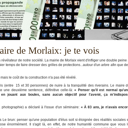
ire de Morlaix: je te vois
 révélateur de notre société. La mairie de Morlaix vient d'infliger une double peine
er temps de faire dresser des grilles de protections...autour d'un arbre afin que d
 mais le coût de la construction n'a pas été révélé.
is (entre 15 et 30 personnes) de nuire à la tranquilité des riverains. Le maire 
te une deuxième sentence, définitive celle-là:
«
Penser qu'il est normal qu'un
 en jouant aux boules, sans aucun objectif pour l'avenir, ça m'indispos
a photographie) a déclaré à l'issue d'un séminaire:
« À 83 ans, je n'avais enco
 Le brun: penser qu'une population d'élus soit si éloignée des réalités sociales 
pose énormément. Il s'agit là, en effet, de notre humanité commune que vous 