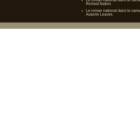
Le roman national dans le cani
Richest Nation
Le roman national dans le cani
Autumn Leaves
Propulsé p