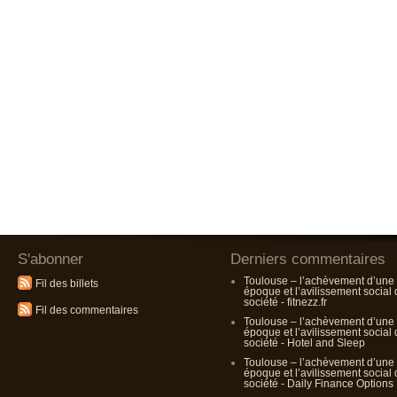
S'abonner
Derniers commentaires
Toulouse – l’achèvement d’une
Fil des billets
époque et l’avilissement social
société - fitnezz.fr
Fil des commentaires
Toulouse – l’achèvement d’une
époque et l’avilissement social
société - Hotel and Sleep
Toulouse – l’achèvement d’une
époque et l’avilissement social
société - Daily Finance Options