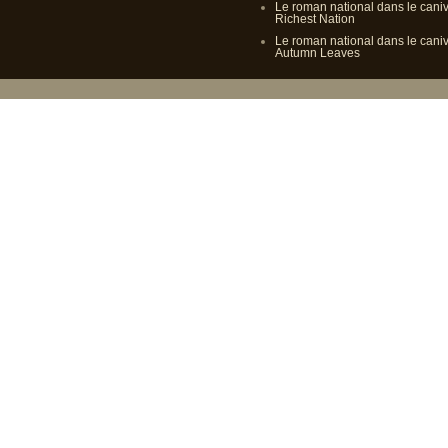
Le roman national dans le cani
Richest Nation
Le roman national dans le cani
Autumn Leaves
Propulsé p