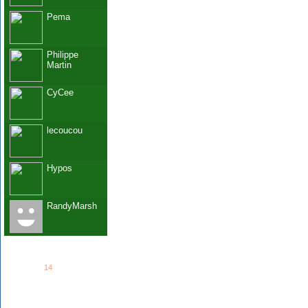
Pema
Philippe
Martin
CyCee
lecoucou
Hypos
RandyMarsh
See all
14
members...
Grab This!
MyBlogLog