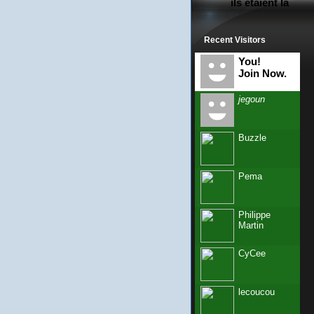
ils étaient là
Recent Visitors
You!
Join Now.
jegoun
Buzzle
Pema
Philippe
Martin
CyCee
lecoucou