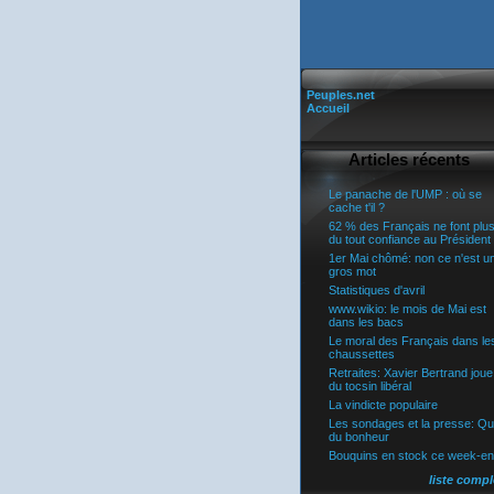
Peuples.net
Accueil
Articles récents
Le panache de l'UMP : où se
cache t'il ?
62 % des Français ne font plu
du tout confiance au Président
1er Mai chômé: non ce n'est u
gros mot
Statistiques d'avril
www.wikio: le mois de Mai est
dans les bacs
Le moral des Français dans le
chaussettes
Retraites: Xavier Bertrand joue
du tocsin libéral
La vindicte populaire
Les sondages et la presse: Q
du bonheur
Bouquins en stock ce week-e
liste compl