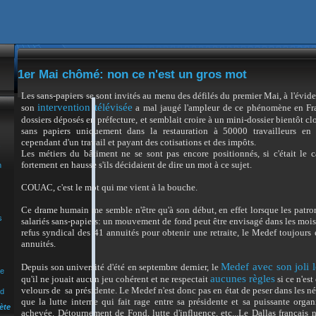
1er Mai chômé: non ce n'est un gros mot
Les sans-papiers se sont invités au menu des défilés du premier Mai, à l'évid
intervention télévisée
son
a mal jaugé l'ampleur de ce phénomène en Fra
dossiers déposés en préfecture, et semblait croire à un mini-dossier bientôt clos
sans papiers uniquement dans la restauration à
50000 travailleurs
en 
cependant d'un travail et payant des cotisations et des impôts.
s
Les métiers du bâtiment ne se sont pas encore positionnés, si c'était le ca
fortement en hausse s'ils décidaient de dire un mot à ce sujet.
n
COUAC, c'est le mot qui me vient à la bouche.
Ce drame humain me semble n'être qu'à son début, en effet lorsque les patr
s
salariés sans-papiers: un mouvement de fond peut être envisagé dans les mois 
refus syndical des 41 annuités pour obtenir une retraite, le Medef toujours
annuités.
Medef avec son joli 
Depuis son université d'été en septembre dernier, le
ue
aucunes règles
qu'il ne jouait aucun jeu cohérent et ne respectait
si ce n'est
velours de sa présidente. Le Medef n'est donc pas en état de peser dans les né
nd
que la lutte interne qui fait rage entre sa présidente et sa puissante org
ète
achevée. Détournement de Fond, lutte d'influence, etc...Le Dallas français n