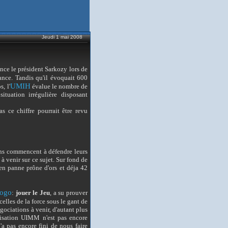
Jeudi 1 mai 2008
ence le président Sarkozy lors de
nce. Tandis qu'il évoquait 600
UMIH
, l'
évalue le nombre de
situation irrégulière disposant
s ce chiffre pourrait être revu
ons commencent à défendre leurs
à venir sur ce sujet. Sur fond de
 en panne prône d'ors et déja 42
logo
:
jouer le Jeu
, a su prouver
 celles de la force sous le gant de
gociations à venir, d'autant plus
anisation UIMM n'est pas encore
'a pas encore fini de nous faire