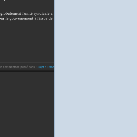
t globalement
l'unité syndicale
a
our le gouvernement à l'issue de
 un commentaire
publié dans :
Sujet : France