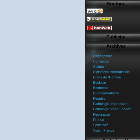
Boutons
Publicité
Archives
Blogosphère
Corruption
Culture
Diplomatie internationale
Droits de l'Homme
Ecologie
Economie
le conservatisme
Peuples
Pathologie brune claire
Pathologie brune Foncée
Pipolisation
Presse
Spiritualité
Sujet : France