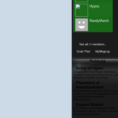
Hypos
RandyMarsh
See all
14
members...
Grab This!
MyBlogLog
Publicité
Achat en ligne!
Lecteur MP3 Dvd Vierge Ordinateur
Portable Cartouche Encre Ecran Lcd
Téléphone Mobile Cd Vierge
Placement et
Investissement
Placement Financier Bourse en Lign
Crédit en Ligne Plan Epargne Action
Investissement Immobilier
Défiscalisation
Espace Beauté
Soin Visage Conseil Maigrir Produit
Cosmétique Séjour Thalasso Vêtem
Mode Conseil Beauté