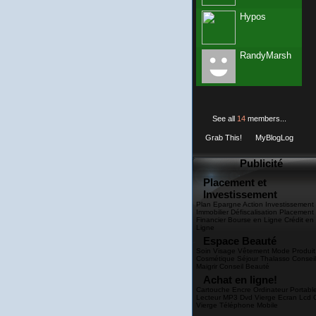
Hypos
RandyMarsh
See all
14
members...
Grab This!
MyBlogLog
Publicité
Placement et
Investissement
Plan Epargne Action Investissement
Immobilier Défiscalisation Placement
Financier Bourse en Ligne Crédit en
Ligne
Espace Beauté
Soin Visage Vêtement Mode Produit
Cosmétique Séjour Thalasso Conseil
Maigrir Conseil Beauté
Achat en ligne!
Cartouche Encre Ordinateur Portabl
Lecteur MP3 Dvd Vierge Ecran Lcd 
Vierge Téléphone Mobile