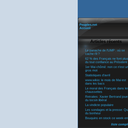
Peuples.net
Accueil
Articles récents
Le panache de l'UMP : où se
cache t'il ?
62 % des Français ne font plu
du tout confiance au Président
1er Mai chômé: non ce n'est u
gros mot
Statistiques d'avril
www.wikio: le mois de Mai est
dans les bacs
Le moral des Français dans le
chaussettes
Retraites: Xavier Bertrand joue
du tocsin libéral
La vindicte populaire
Les sondages et la presse: Q
du bonheur
Bouquins en stock ce week-e
liste compl