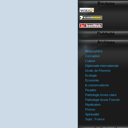
Boutons
Publicité
Archives
Blogosphère
Corruption
Culture
Diplomatie internationale
Droits de l'Homme
Ecologie
Economie
le conservatisme
Peuples
Pathologie brune claire
Pathologie brune Foncée
Pipolisation
Presse
Spiritualité
Sujet : France