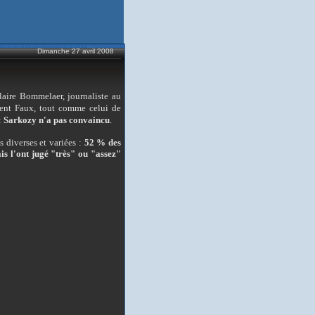
Dimanche 27 avril 2008
aire Bommelaer, journaliste au
ment Faux, tout comme celui de
 :
Sarkozy n'a pas convaincu
.
s diverses et variées :
52 % des
is l'ont jugé "très" ou "assez"