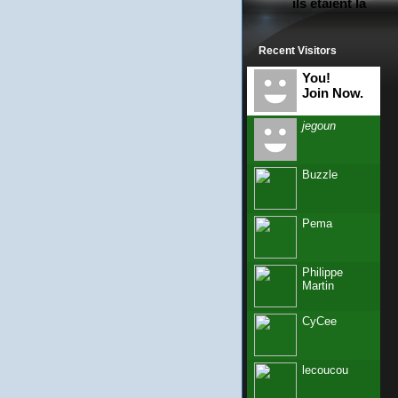
ils étaient là
Recent Visitors
You!
Join Now.
jegoun
Buzzle
Pema
Philippe
Martin
CyCee
lecoucou