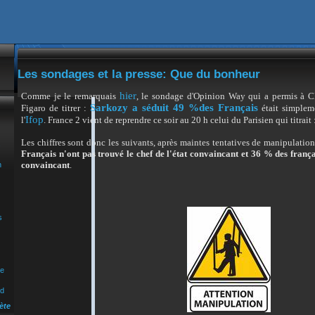
Les sondages et la presse: Que du bonheur
hier
Comme je le remarquais
, le sondage d'Opinion Way qui a permis à Cl
Sarkozy
a séduit 49 %des Français
Figaro de titrer :
était simple
Ifop
l'
. France 2 vient de reprendre ce soir au 20 h celui du
Parisien
qui titrait
Les chiffres sont donc les suivants, après maintes tentatives de manipulation
s
Français n'ont pas trouvé le chef de l'état convaincant et 36 % des frança
convaincant
.
n
s
ue
nd
ète