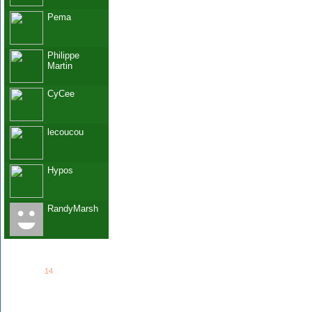
Pema
Philippe
Martin
CyCee
lecoucou
Hypos
RandyMarsh
See all
14
members...
Grab This!
MyBlogLog