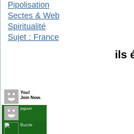
Pipolisation
Sectes & Web
Spiritualité
Sujet : France
ils 
Recent Visitors
You!
Join Now.
jegoun
Buzzle